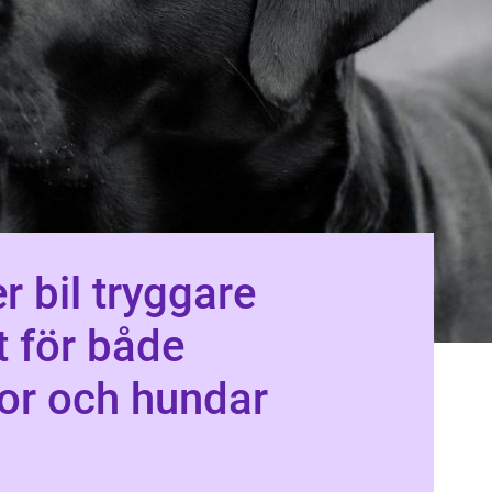
 tryggare
t för både
or och hundar