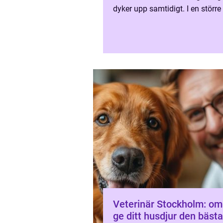
dyker upp samtidigt. I en större
som Göteborg finns många
djurkliniker, men skillnadern...
Veterinär Stockholm: om
ge ditt husdjur den bästa