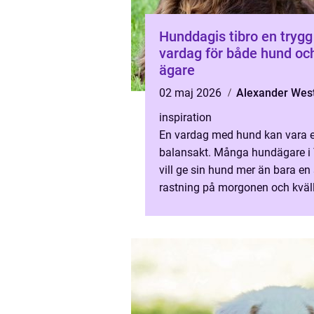
Hunddagis tibro en trygg
vardag för både hund oc
ägare
02 maj 2026
Alexander We
inspiration
En vardag med hund kan vara 
balansakt. Många hundägare i 
vill ge sin hund mer än bara e
rastning på morgonen och kväl
vill ha en trygg, social och
stimulerande miljö när arbetsd..