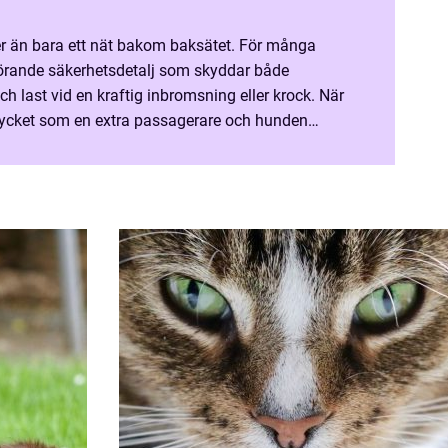
mer än bara ett nät bakom baksätet. För många
görande säkerhetsdetalj som skyddar både
h last vid en kraftig inbromsning eller krock. När
mycket som en extra passagerare och hunden
vklar familjemedlem, växer också kraven på säkra