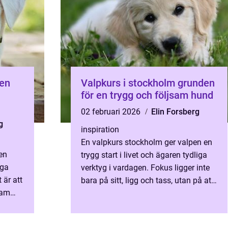
Valpkurs i stockholm grunden
för en trygg och följsam hund
02 februari 2026
Elin Forsberg
g
inspiration
En valpkurs stockholm ger valpen en
en
trygg start i livet och ägaren tydliga
nga
verktyg i vardagen. Fokus ligger inte
 är att
bara på sitt, ligg och tass, utan på att
sam
bygga en relation där hunden vill
r
samarbeta äv...