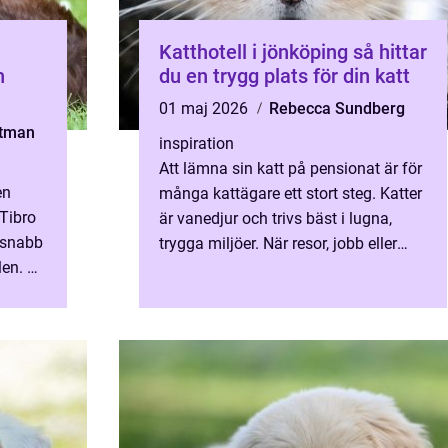
Katthotell i jönköping så hittar
h
du en trygg plats för din katt
01 maj 2026
Rebecca Sundberg
stman
inspiration
Att lämna sin katt på pensionat är för
en
många kattägare ett stort steg. Katter
Tibro
är vanedjur och trivs bäst i lugna,
n snabb
trygga miljöer. När resor, jobb eller
len. De
renovering gör att katten behöver bo
borta några...
.