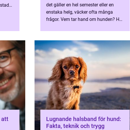
det gäller en hel semester eller en
 stad
enstaka helg, väcker ofta många
frågor. Vem tar hand om hunden? Hur
ser dagarna ut? Får hunden tillräckligt
med stimulans, lugn ...
 att
Lugnande halsband för hund:
Fakta, teknik och trygg