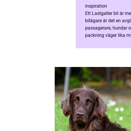
inspiration
Ett Lastgaller bil är 
bilägare är det en av
passagerare, hundar oc
packning väger lika 
betraktas som en själ
och genomtänkt...