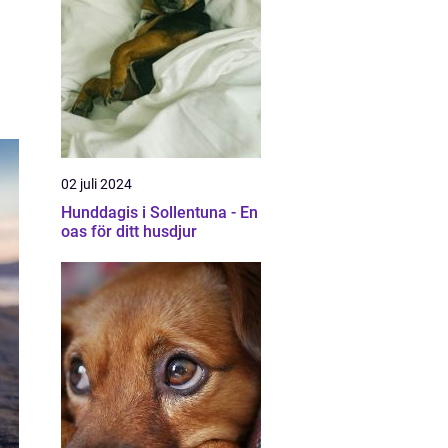
02 juli 2024
Hunddagis i Sollentuna - En
oas för ditt husdjur