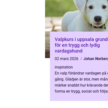
Valpkurs i uppsala grunden
för en trygg och lydig
vardagshund
02 mars 2026
Johan Norber
inspiration
En valp förändrar vardagen på 
gång. Glädjen är stor, men må
märker snabbt hur krävande det
forma en trygg, social och följ
hund. En valpkurs i Uppsala ge
struktur i träningen, tydliga...