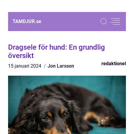
TAMDJUR.
se
Dragsele för hund: En grundlig
översikt
redaktionel
15 januari 2024
Jon Larsson