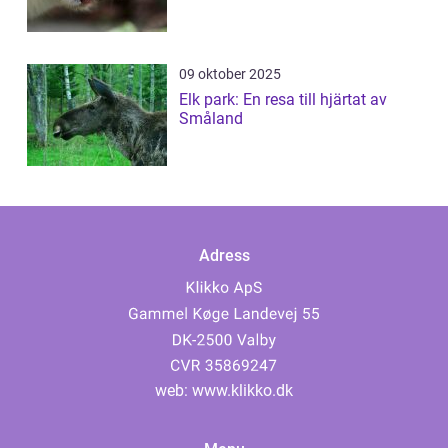
09 oktober 2025
Elk park: En resa till hjärtat av
Småland
Adress
web:
www.klikko.dk