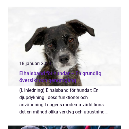
sjukdomar. I denna artikel kommer vi att ge
en omfattande presentation av vaccination
hund,...
18 januari 2024
Elhalsband för hundar – En grundlig
översikt och genomgång
(I. Inledning) Elhalsband för hundar: En
djupdykning i dess funktioner och
användning I dagens moderna värld finns
det en mängd olika verktyg och utrustning
tillgängliga för att hjälpa oss att uppfostra
och hantera våra husdjur. Ett sådant verktyg