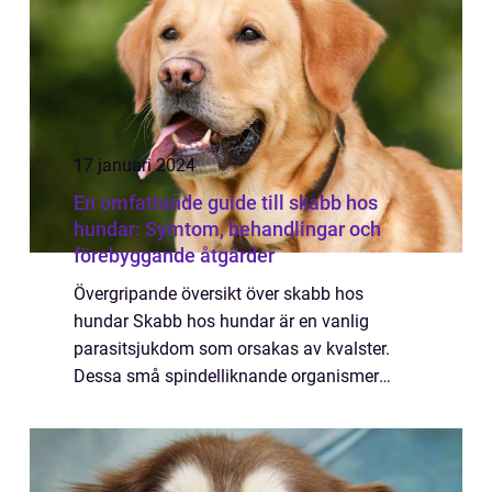
17 januari 2024
En omfattande guide till skabb hos
hundar: Symtom, behandlingar och
förebyggande åtgärder
Övergripande översikt över skabb hos
hundar Skabb hos hundar är en vanlig
parasitsjukdom som orsakas av kvalster.
Dessa små spindelliknande organismer
gräver sig under hundens hud, vilket leder till
intensiv klåda och obehag för hunden.
Skabb kan för...