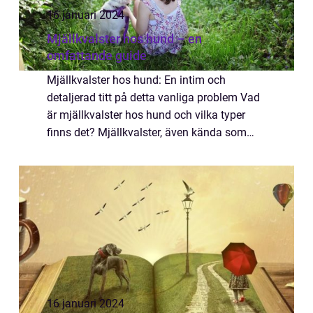
16 januari 2024
Mjällkvalster hos hund – en
omfattande guide
Mjällkvalster hos hund: En intim och
detaljerad titt på detta vanliga problem Vad
är mjällkvalster hos hund och vilka typer
finns det? Mjällkvalster, även kända som
Demodex-kvalster, är mikroskopiska
parasiter som lever i hårsäckarna och
talgkörtlar ...
16 januari 2024