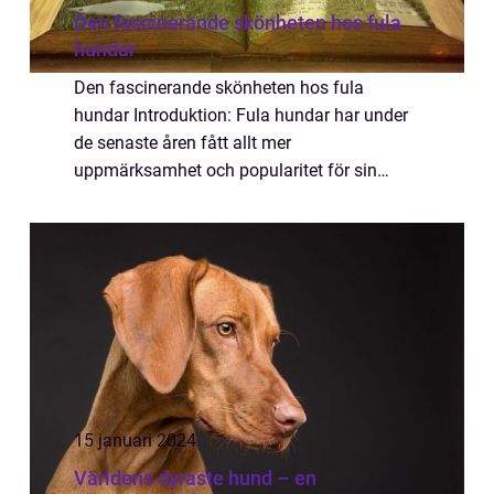
Den fascinerande skönheten hos fula
hundar
Den fascinerande skönheten hos fula
hundar Introduktion: Fula hundar har under
de senaste åren fått allt mer
uppmärksamhet och popularitet för sin
unika charm och fascinerande utseende.
Denna artikel kommer att ge en grundlig
översikt över fenomenet ...
15 januari 2024
Världens dyraste hund – en