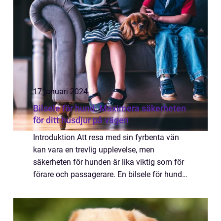
so...
17 januari 2024
Bilsele för hund: Maximera säkerheten
för ditt husdjur på vägen
Introduktion Att resa med sin fyrbenta vän
kan vara en trevlig upplevelse, men
säkerheten för hunden är lika viktig som för
förare och passagerare. En bilsele för hund,
eller hundsele för bil, är ett viktigt tillbehör
som kan hjälpa till att minska s...