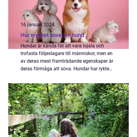
16 januari 2024
Hur mycket sover en hund
Hundar är kända för att vara lojala och
trofasta följeslagare till människor, men en
av deras mest framträdande egenskaper är
deras förmåga att sova. Hundar har rykte
om sig att vara riktiga soffpotatisar och
många ägare kan intyga att deras fyrbenta...