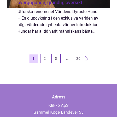
övergripande, grundlig översikt
Utforska fenomenet Världens Dyraste Hund
– En djupdykning i den exklusiva världen av
högt värderade fyrbenta vänner Introduktion:
Hundar har alltid varit människans bästa
vänner, men i vissa fall når relationen nya
höjder – både känslomäs...
1
2
3
…
26
Adress