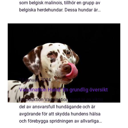
som belgisk malinois, tillhör en grupp av
belgiska herdehundar. Dessa hundar är
kända för sin allsidighet och intelligens.
Ursprungligen utvecklades de för att arbeta
s...
18 januari 2024
Vaccination Hund: En grundlig översikt
Introduktion Vaccination hund är en viktig
del av ansvarsfull hundägande och är
avgörande för att skydda hundens hälsa
och förebygga spridningen av allvarliga