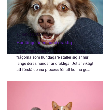
17 januari 2024
Hur länge är en hund dräktig
En grundlig översikt En av de vanligaste
frågorna som hundägare ställer sig är hur
länge deras hundar är dräktiga. Det är viktigt
att förstå denna process för att kunna ge
rätt vård och uppmärksamhet åt den
blivande modern och hennes valpar. I denna
...