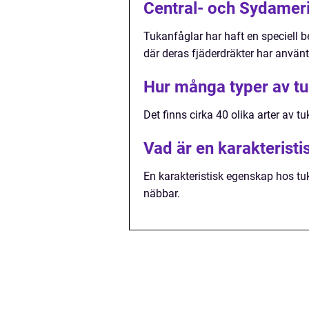
Central- och Sydamer
Tukanfåglar har haft en speciell b
där deras fjäderdräkter har anvä
Hur många typer av tu
Det finns cirka 40 olika arter av t
Vad är en karakterist
En karakteristisk egenskap hos tu
näbbar.