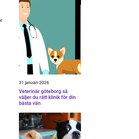
r
31 januari 2026
Veterinär göteborg så
väljer du rätt klinik för din
bästa vän