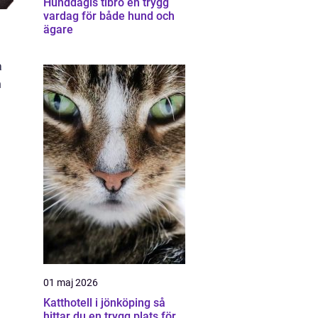
Hunddagis tibro en trygg
vardag för både hund och
ägare
a
n
01 maj 2026
Katthotell i jönköping så
hittar du en trygg plats för