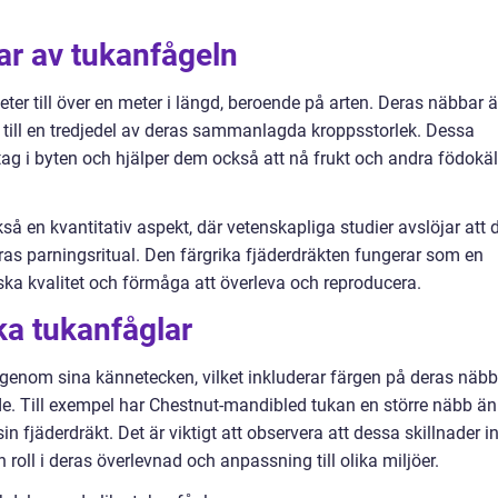
ar av tukanfågeln
er till över en meter i längd, beroende på arten. Deras näbbar ä
p till en tredjedel av deras sammanlagda kroppsstorlek. Dessa
tag i byten och hjälper dem också att nå frukt och andra födokäl
så en kvantitativ aspekt, där vetenskapliga studier avslöjar att 
deras parningsritual. Den färgrika fjäderdräkten fungerar som en
ska kvalitet och förmåga att överleva och reproducera.
ka tukanfåglar
a genom sina kännetecken, vilket inkluderar färgen på deras näbb
nde. Till exempel har Chestnut-mandibled tukan en större näbb än
in fjäderdräkt. Det är viktigt att observera att dessa skillnader i
 roll i deras överlevnad och anpassning till olika miljöer.