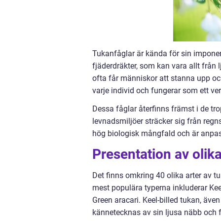
Tukanfåglar är kända för sin impone
fjäderdräkter, som kan vara allt från
ofta får människor att stanna upp oc
varje individ och fungerar som ett ver
Dessa fåglar återfinns främst i de tr
levnadsmiljöer sträcker sig från reg
hög biologisk mångfald och är anpassa
Presentation av olika
Det finns omkring 40 olika arter av t
mest populära typerna inkluderar Kee
Green aracari. Keel-billed tukan, äv
kännetecknas av sin ljusa näbb och 