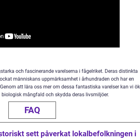
tarka och fascinerande varelserna i fågelriket. Deras distinkta
r lockat människans uppmärksamhet i århundraden och har en
r. Genom att lära oss mer om dessa fantastiska varelser kan vi ö
ra biologisk mångfald och skydda deras livsmiljöer.
FAQ
storiskt sett påverkat lokalbefolkningen i