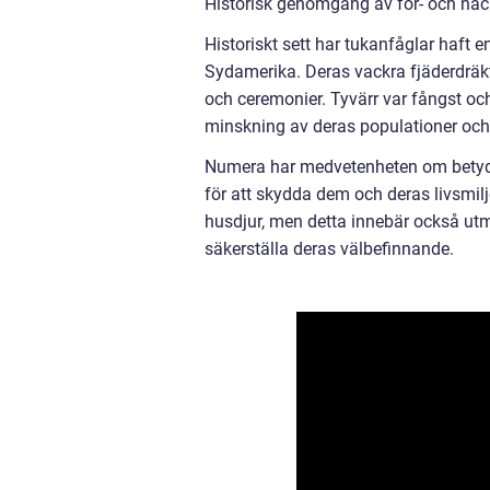
Historisk genomgång av för- och nac
Historiskt sett har tukanfåglar haft e
Sydamerika. Deras vackra fjäderdräkt
och ceremonier. Tyvärr var fångst och 
minskning av deras populationer och
Numera har medvetenheten om betydel
för att skydda dem och deras livsmilj
husdjur, men detta innebär också ut
säkerställa deras välbefinnande.