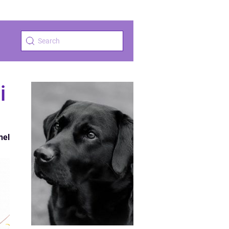
i
nel