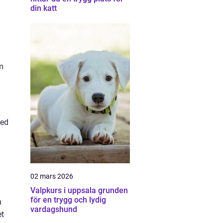
din katt
om
med
02 mars 2026
Valpkurs i uppsala grunden
för en trygg och lydig
h
vardagshund
et