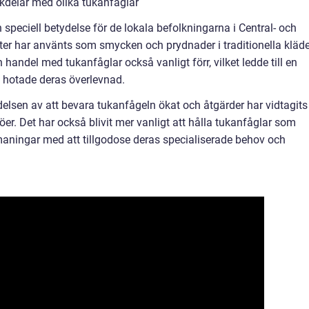
kdelar med olika tukanfåglar
n speciell betydelse för de lokala befolkningarna i Central- och
er har använts som smycken och prydnader i traditionella kläde
handel med tukanfåglar också vanligt förr, vilket ledde till en
 hotade deras överlevnad.
sen av att bevara tukanfågeln ökat och åtgärder har vidtagits
öer. Det har också blivit mer vanligt att hålla tukanfåglar som
maningar med att tillgodose deras specialiserade behov och