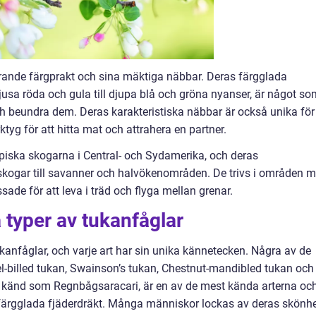
rande färgprakt och sina mäktiga näbbar. Deras färgglada
 ljusa röda och gula till djupa blå och gröna nyanser, är något s
h beundra dem. Deras karakteristiska näbbar är också unika för
ktyg för att hitta mat och attrahera en partner.
opiska skogarna i Central- och Sydamerika, och deras
nskogar till savanner och halvökenområden. De trivs i områden 
de för att leva i träd och flyga mellan grenar.
 typer av tukanfåglar
ukanfåglar, och varje art har sin unika kännetecken. Några av de
l-billed tukan, Swainson’s tukan, Chestnut-mandibled tukan och
en känd som Regnbågsaracari, är en av de mest kända arterna oc
färgglada fjäderdräkt. Många människor lockas av deras skönh