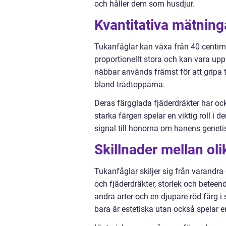
och håller dem som husdjur.
Kvantitativa mätning
Tukanfåglar kan växa från 40 centimet
proportionellt stora och kan vara up
näbbar används främst för att gripa 
bland trädtopparna.
Deras färgglada fjäderdräkter har ock
starka färgen spelar en viktig roll i 
signal till honorna om hanens geneti
Skillnader mellan oli
Tukanfåglar skiljer sig från varandr
och fjäderdräkter, storlek och betee
andra arter och en djupare röd färg i s
bara är estetiska utan också spelar en