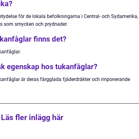
ika?
etydelse för de lokala befolkningarna i Central- och Sydamerika,
nts som smycken och prydnader.
kanfåglar finns det?
ukanfåglar.
isk egenskap hos tukanfåglar?
kanfåglar är deras färgglada fjäderdräkter och imponerande
Läs fler inlägg här