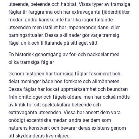
utseende, beteende och habitat. Vissa typer av tramsiga
fåglar är färggranna och har extravaganta fjäderdräkter,
medan andra kanske inte har lika iögonfallande
utseenden men istället har imponerande dans- eller
parningsritualer. Dessa skillnader gör varje tramsig
fågel unik och tilltalande på sitt eget sätt.
En historisk genomgång av för- och nackdelar med
olika tramsiga fåglar
Genom historien har tramsiga fåglar fascinerat och
delat meninger både hos forskare och allmänheten.
Dessa fåglar har lockat uppmärksamhet och beundran
från ornitologer och fågelskådare, men har också mötts
av kritik för sitt spektakulära beteende och
extravaganta utseenden. Vissa har ansett dem vara
onödigt excentriska medan andra ser dem som
naturens konstverk och bevarar deras existens genom
att skydda deras livsmiljöer.