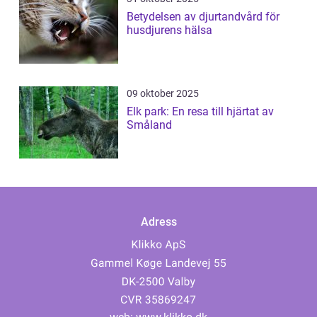
Betydelsen av djurtandvård för
husdjurens hälsa
09 oktober 2025
Elk park: En resa till hjärtat av
Småland
Adress