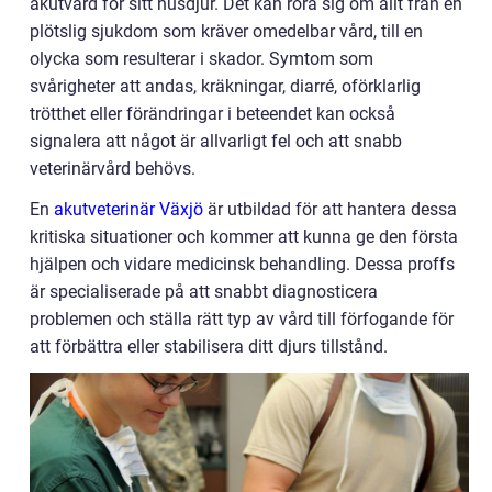
akutvård för sitt husdjur. Det kan röra sig om allt från en
plötslig sjukdom som kräver omedelbar vård, till en
olycka som resulterar i skador. Symtom som
svårigheter att andas, kräkningar, diarré, oförklarlig
trötthet eller förändringar i beteendet kan också
signalera att något är allvarligt fel och att snabb
veterinärvård behövs.
En
akutveterinär Växjö
är utbildad för att hantera dessa
kritiska situationer och kommer att kunna ge den första
hjälpen och vidare medicinsk behandling. Dessa proffs
är specialiserade på att snabbt diagnosticera
problemen och ställa rätt typ av vård till förfogande för
att förbättra eller stabilisera ditt djurs tillstånd.