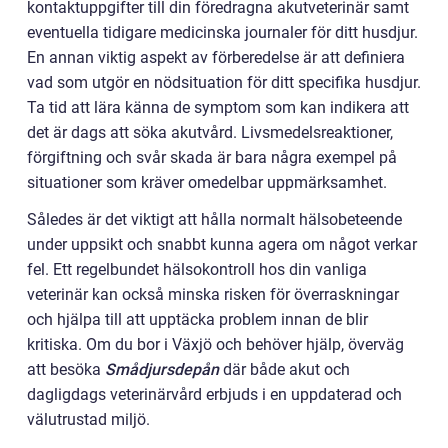
kontaktuppgifter till din föredragna akutveterinär samt
eventuella tidigare medicinska journaler för ditt husdjur.
En annan viktig aspekt av förberedelse är att definiera
vad som utgör en nödsituation för ditt specifika husdjur.
Ta tid att lära känna de symptom som kan indikera att
det är dags att söka akutvård. Livsmedelsreaktioner,
förgiftning och svår skada är bara några exempel på
situationer som kräver omedelbar uppmärksamhet.
Således är det viktigt att hålla normalt hälsobeteende
under uppsikt och snabbt kunna agera om något verkar
fel. Ett regelbundet hälsokontroll hos din vanliga
veterinär kan också minska risken för överraskningar
och hjälpa till att upptäcka problem innan de blir
kritiska. Om du bor i Växjö och behöver hjälp, överväg
att besöka
Smådjursdepån
där både akut och
dagligdags veterinärvård erbjuds i en uppdaterad och
välutrustad miljö.