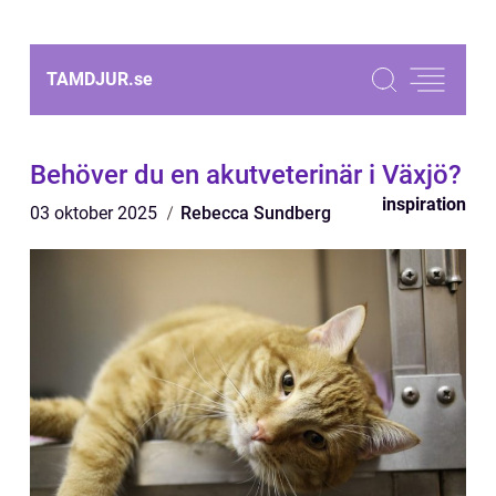
TAMDJUR.
se
Behöver du en akutveterinär i Växjö?
inspiration
03 oktober 2025
Rebecca Sundberg