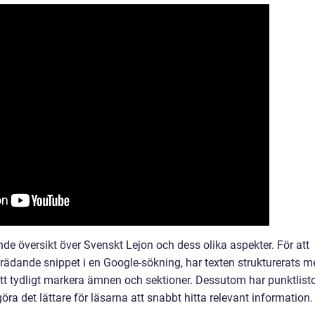
de översikt över Svenskt Lejon och dess olika aspekter. För att
trädande snippet i en Google-sökning, har texten strukturerats m
t tydligt markera ämnen och sektioner. Dessutom har punktlist
ra det lättare för läsarna att snabbt hitta relevant information.