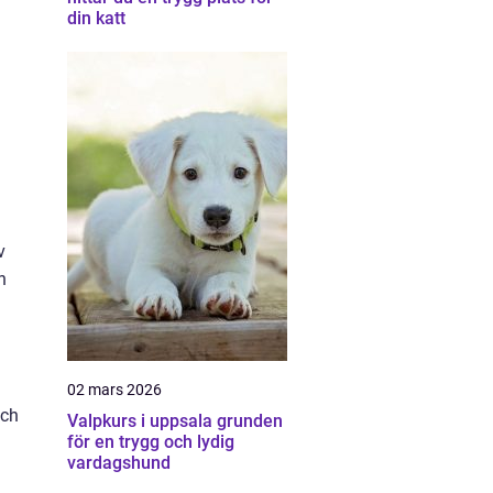
din katt
v
h
02 mars 2026
och
Valpkurs i uppsala grunden
för en trygg och lydig
vardagshund