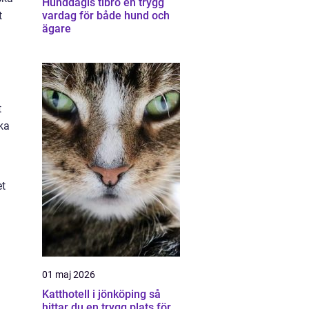
Hunddagis tibro en trygg
t
vardag för både hund och
ägare
t
ka
et
01 maj 2026
Katthotell i jönköping så
hittar du en trygg plats för