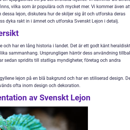
 finns, vilka som är populära och mycket mer. Vi kommer även at
essa lejon, diskutera hur de skiljer sig åt och utforska deras
oss dyka rakt in i ämnet och utforska Svenskt Lejon i detalj.
rsikt
 och har en lång historia i landet. Det är ett godt känt heraldisk
 olika sammanhang. Ursprungligen härrör dess användning tillba
r sedan spridits till statliga myndigheter, företag och andra
 gyllene lejon på en blå bakgrund och har en stiliserad design. D
nvänds ofta inom design och dekoration.
ntation av Svenskt Lejon