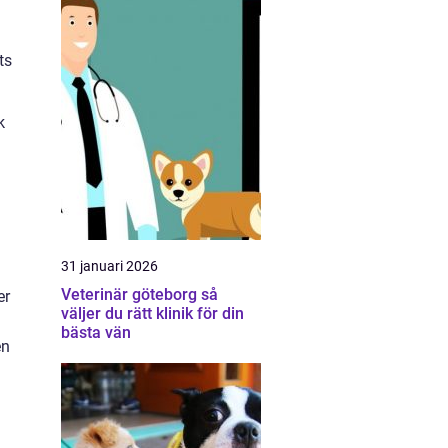
ts
k
31 januari 2026
Veterinär göteborg så
er
väljer du rätt klinik för din
bästa vän
en