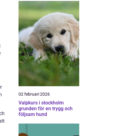
i
r
r
02 februari 2026
n
Valpkurs i stockholm
grunden för en trygg och
och
följsam hund
att