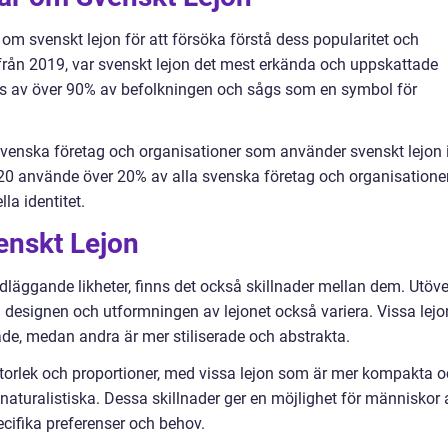
 om svenskt lejon för att försöka förstå dess popularitet och
från 2019, var svenskt lejon det mest erkända och uppskattade
des av över 90% av befolkningen och sågs som en symbol för
 svenska företag och organisationer som använder svenskt lejon 
2020 använde över 20% av alla svenska företag och organisatione
lla identitet.
enskt Lejon
undläggande likheter, finns det också skillnader mellan dem. Utöve
n designen och utformningen av lejonet också variera. Vissa lejo
ade, medan andra är mer stiliserade och abstrakta.
 storlek och proportioner, med vissa lejon som är mer kompakta 
aturalistiska. Dessa skillnader ger en möjlighet för människor 
cifika preferenser och behov.