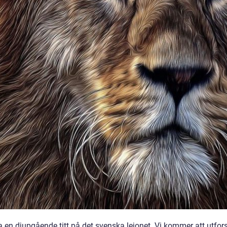
ta en djupgående titt på det svenska lejonet. Vi kommer att utfor