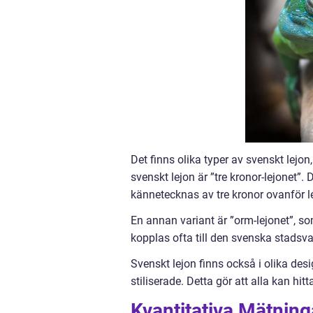
Det finns olika typer av svenskt lejo
svenskt lejon är ”tre kronor-lejonet
kännetecknas av tre kronor ovanför l
En annan variant är ”orm-lejonet”, so
kopplas ofta till den svenska stadsv
Svenskt lejon finns också i olika desi
stiliserade. Detta gör att alla kan hit
Kvantitativa Mätnin