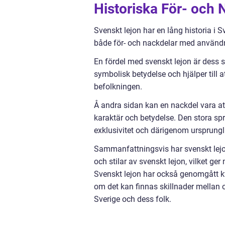
Historiska För- och
Svenskt lejon har en lång historia i S
både för- och nackdelar med användn
En fördel med svenskt lejon är dess st
symbolisk betydelse och hjälper till 
befolkningen.
Å andra sidan kan en nackdel vara att
karaktär och betydelse. Den stora s
exklusivitet och därigenom ursprung
Sammanfattningsvis har svenskt lejon e
och stilar av svenskt lejon, vilket g
Svenskt lejon har också genomgått k
om det kan finnas skillnader mellan ol
Sverige och dess folk.