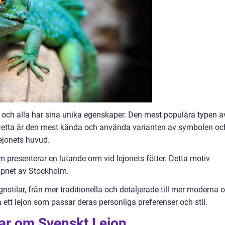
n, och alla har sina unika egenskaper. Den mest populära typen a
”. Detta är den mest kända och använda varianten av symbolen oc
ejonets huvud.
m presenterar en lutande orm vid lejonets fötter. Detta motiv
apnet av Stockholm.
gnstilar, från mer traditionella och detaljerade till mer moderna 
ta ett lejon som passar deras personliga preferenser och stil.
gar om Svenskt Lejon