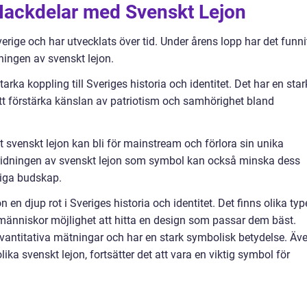
 Nackdelar med Svenskt Lejon
verige och har utvecklats över tid. Under årens lopp har det funni
ingen av svenskt lejon.
arka koppling till Sveriges historia och identitet. Det har en star
att förstärka känslan av patriotism och samhörighet bland
 svenskt lejon kan bli för mainstream och förlora sin unika
pridningen av svenskt lejon som symbol kan också minska dess
liga budskap.
n djup rot i Sveriges historia och identitet. Det finns olika typ
er människor möjlighet att hitta en design som passar dem bäst.
vantitativa mätningar och har en stark symbolisk betydelse. Äv
ika svenskt lejon, fortsätter det att vara en viktig symbol för