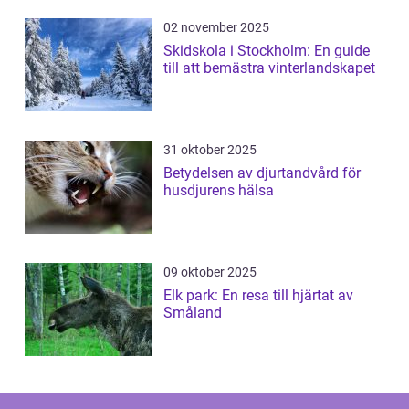
02 november 2025
Skidskola i Stockholm: En guide
till att bemästra vinterlandskapet
31 oktober 2025
Betydelsen av djurtandvård för
husdjurens hälsa
09 oktober 2025
Elk park: En resa till hjärtat av
Småland