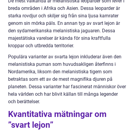
De mest välkända är melanistiska leoparder som lever i
breda områden i Afrika och Asien. Dessa leoparder är
starka rovdjur och skiljer sig från sina ljusa kamrater
genom sin mörka päls. En annan typ av svart lejon är
den sydamerikanska melanistiska jaguaren. Dessa
majestätiska varelser är kända för sina kraftfulla
kroppar och utbredda territorier.
Populära varianter av svarta lejon inkluderar även den
melanistiska puman som huvudsakligen återfinns i
Nordamerika, liksom den melanistiska tigern som
betraktas som ett av de mest magnifika djuren på
planeten. Dessa varianter har fascinerat människor över
hela världen och har blivit källan till många legender
och berättelser.
Kvantitativa mätningar om
”svart lejon”