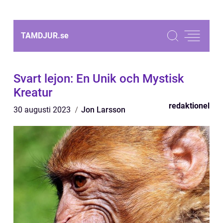
TAMDJUR.
se
Svart lejon: En Unik och Mystisk
Kreatur
redaktionel
30 augusti 2023
Jon Larsson