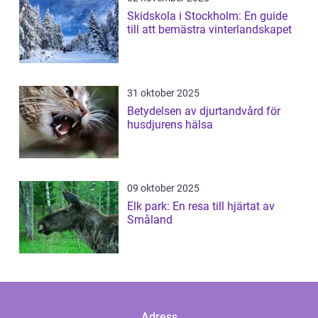
Skidskola i Stockholm: En guide
till att bemästra vinterlandskapet
31 oktober 2025
Betydelsen av djurtandvård för
husdjurens hälsa
09 oktober 2025
Elk park: En resa till hjärtat av
Småland
Adress