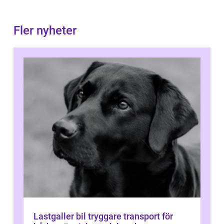
Fler nyheter
Lastgaller bil tryggare transport för