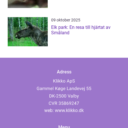
09 oktober 2025
Elk park: En resa till hjärtat av
Småland
Adress
web:
www.klikko.dk
Menu