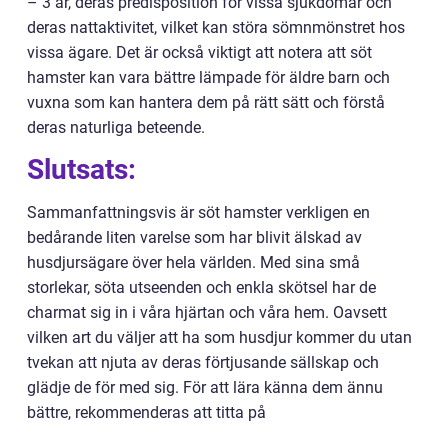
– 3 år, deras predisposition för vissa sjukdomar och
deras nattaktivitet, vilket kan störa sömnmönstret hos
vissa ägare. Det är också viktigt att notera att söt
hamster kan vara bättre lämpade för äldre barn och
vuxna som kan hantera dem på rätt sätt och förstå
deras naturliga beteende.
Slutsats:
Sammanfattningsvis är söt hamster verkligen en
bedårande liten varelse som har blivit älskad av
husdjursägare över hela världen. Med sina små
storlekar, söta utseenden och enkla skötsel har de
charmat sig in i våra hjärtan och våra hem. Oavsett
vilken art du väljer att ha som husdjur kommer du utan
tvekan att njuta av deras förtjusande sällskap och
glädje de för med sig. För att lära känna dem ännu
bättre, rekommenderas att titta på