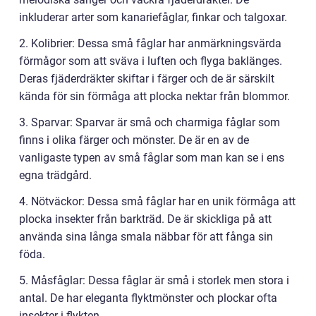
inkluderar arter som kanariefåglar, finkar och talgoxar.
2. Kolibrier: Dessa små fåglar har anmärkningsvärda
förmågor som att sväva i luften och flyga baklänges.
Deras fjäderdräkter skiftar i färger och de är särskilt
kända för sin förmåga att plocka nektar från blommor.
3. Sparvar: Sparvar är små och charmiga fåglar som
finns i olika färger och mönster. De är en av de
vanligaste typen av små fåglar som man kan se i ens
egna trädgård.
4. Nötväckor: Dessa små fåglar har en unik förmåga att
plocka insekter från barkträd. De är skickliga på att
använda sina långa smala näbbar för att fånga sin
föda.
5. Måsfåglar: Dessa fåglar är små i storlek men stora i
antal. De har eleganta flyktmönster och plockar ofta
insekter i flykten.