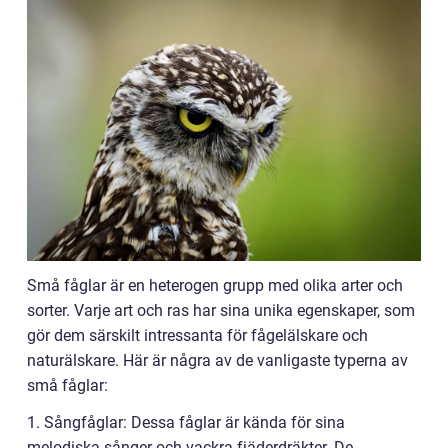
Små fåglar är en heterogen grupp med olika arter och
sorter. Varje art och ras har sina unika egenskaper, som
gör dem särskilt intressanta för fågelälskare och
naturälskare. Här är några av de vanligaste typerna av
små fåglar:
1. Sångfåglar: Dessa fåglar är kända för sina
melodiska sånger och vackra fjäderdräkter. De