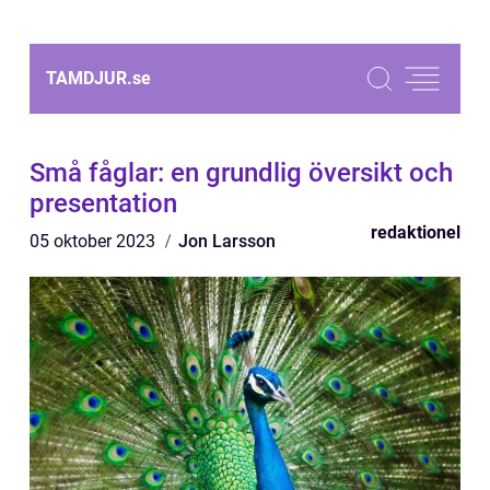
TAMDJUR.
se
Små fåglar: en grundlig översikt och
presentation
redaktionel
05 oktober 2023
Jon Larsson