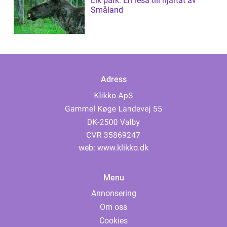
Elk park: En resa till hjärtat av
Småland
Adress
web:
www.klikko.dk
Menu
Annonsering
Om oss
Cookies