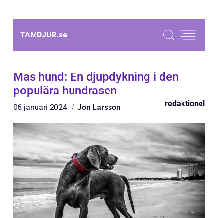
TAMDJUR.
se
Mas hund: En djupdykning i den
populära hundrasen
redaktionel
06 januari 2024
Jon Larsson