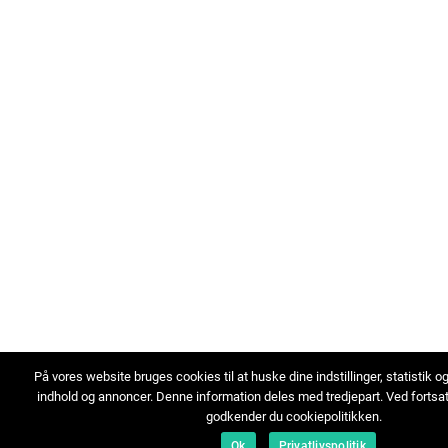
På vores website bruges cookies til at huske dine indstillinger, statistik o
indhold og annoncer. Denne information deles med tredjepart. Ved fortsa
godkender du cookiepolitikken.
Ok
Privatlivspolitik