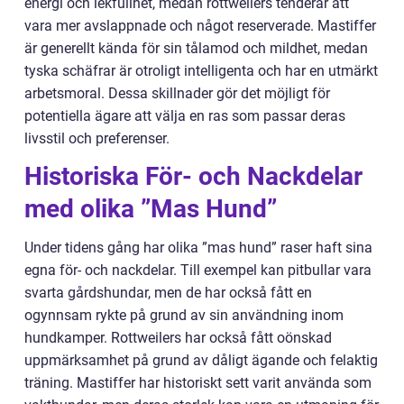
energi och lekfullhet, medan rottweilers tenderar att
vara mer avslappnade och något reserverade. Mastiffer
är generellt kända för sin tålamod och mildhet, medan
tyska schäfrar är otroligt intelligenta och har en utmärkt
arbetsmoral. Dessa skillnader gör det möjligt för
potentiella ägare att välja en ras som passar deras
livsstil och preferenser.
Historiska För- och Nackdelar
med olika ”Mas Hund”
Under tidens gång har olika ”mas hund” raser haft sina
egna för- och nackdelar. Till exempel kan pitbullar vara
svarta gårdshundar, men de har också fått en
ogynnsam rykte på grund av sin användning inom
hundkamper. Rottweilers har också fått oönskad
uppmärksamhet på grund av dåligt ägande och felaktig
träning. Mastiffer har historiskt sett varit använda som