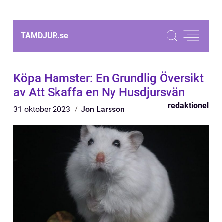
TAMDJUR.
se
Köpa Hamster: En Grundlig Översikt
av Att Skaffa en Ny Husdjursvän
redaktionel
31 oktober 2023
Jon Larsson