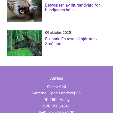
Betydelsen av djurtandvård för
husdjurens hälsa
09 oktober 2025
Elk park: En resa till hjärtat av
Småland
Adress
web:
www.klikko.dk