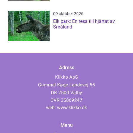
09 oktober 2025
Elk park: En resa till hjärtat av
Småland
Adress
web:
www.klikko.dk
Menu