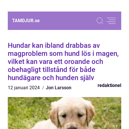
TAMDJUR.
se
Hundar kan ibland drabbas av
magproblem som hund lös i magen,
vilket kan vara ett oroande och
obehagligt tillstånd för både
hundägare och hunden själv
redaktionel
12 januari 2024
Jon Larsson