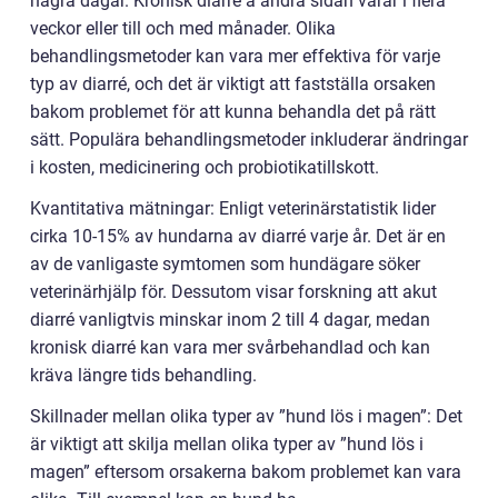
några dagar. Kronisk diarré å andra sidan varar i flera
veckor eller till och med månader. Olika
behandlingsmetoder kan vara mer effektiva för varje
typ av diarré, och det är viktigt att fastställa orsaken
bakom problemet för att kunna behandla det på rätt
sätt. Populära behandlingsmetoder inkluderar ändringar
i kosten, medicinering och probiotikatillskott.
Kvantitativa mätningar: Enligt veterinärstatistik lider
cirka 10-15% av hundarna av diarré varje år. Det är en
av de vanligaste symtomen som hundägare söker
veterinärhjälp för. Dessutom visar forskning att akut
diarré vanligtvis minskar inom 2 till 4 dagar, medan
kronisk diarré kan vara mer svårbehandlad och kan
kräva längre tids behandling.
Skillnader mellan olika typer av ”hund lös i magen”: Det
är viktigt att skilja mellan olika typer av ”hund lös i
magen” eftersom orsakerna bakom problemet kan vara