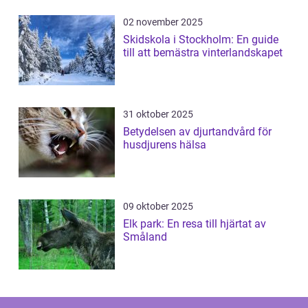
02 november 2025
Skidskola i Stockholm: En guide
till att bemästra vinterlandskapet
31 oktober 2025
Betydelsen av djurtandvård för
husdjurens hälsa
09 oktober 2025
Elk park: En resa till hjärtat av
Småland