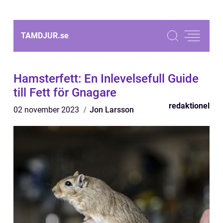
TAMDJUR.
se
Hamsterfett: En Inlevelsefull Guide
till Fett för Gnagare
redaktionel
02 november 2023
Jon Larsson