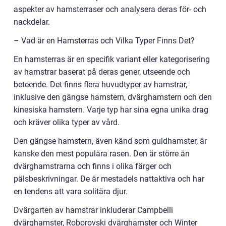
aspekter av hamsterraser och analysera deras för- och
nackdelar.
– Vad är en Hamsterras och Vilka Typer Finns Det?
En hamsterras är en specifik variant eller kategorisering
av hamstrar baserat på deras gener, utseende och
beteende. Det finns flera huvudtyper av hamstrar,
inklusive den gängse hamstern, dvärghamstern och den
kinesiska hamstern. Varje typ har sina egna unika drag
och kräver olika typer av vård.
Den gängse hamstern, även känd som guldhamster, är
kanske den mest populära rasen. Den är större än
dvärghamstrarna och finns i olika färger och
pälsbeskrivningar. De är mestadels nattaktiva och har
en tendens att vara solitära djur.
Dvärgarten av hamstrar inkluderar Campbelli
dvärghamster, Roborovski dvärghamster och Winter