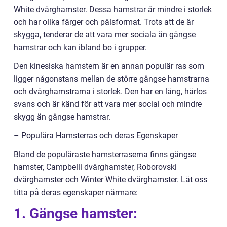
White dvärghamster. Dessa hamstrar är mindre i storlek
och har olika färger och pälsformat. Trots att de är
skygga, tenderar de att vara mer sociala än gängse
hamstrar och kan ibland bo i grupper.
Den kinesiska hamstern är en annan populär ras som
ligger någonstans mellan de större gängse hamstrarna
och dvärghamstrarna i storlek. Den har en lång, hårlos
svans och är känd för att vara mer social och mindre
skygg än gängse hamstrar.
– Populära Hamsterras och deras Egenskaper
Bland de populäraste hamsterraserna finns gängse
hamster, Campbelli dvärghamster, Roborovski
dvärghamster och Winter White dvärghamster. Låt oss
titta på deras egenskaper närmare:
1. Gängse hamster: