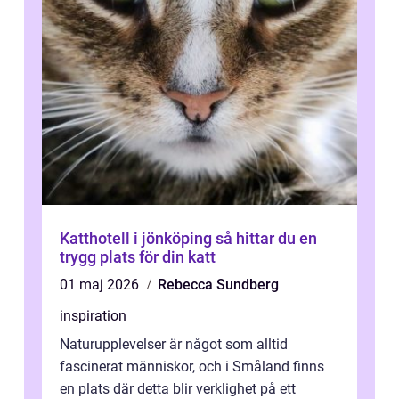
Katthotell i jönköping så hittar du en
trygg plats för din katt
01 maj 2026
Rebecca Sundberg
inspiration
Naturupplevelser är något som alltid
fascinerat människor, och i Småland finns
en plats där detta blir verklighet på ett