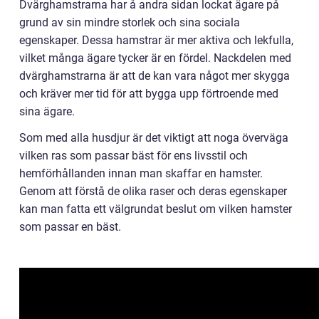
Dvärghamstrarna har å andra sidan lockat ägare på
grund av sin mindre storlek och sina sociala
egenskaper. Dessa hamstrar är mer aktiva och lekfulla,
vilket många ägare tycker är en fördel. Nackdelen med
dvärghamstrarna är att de kan vara något mer skygga
och kräver mer tid för att bygga upp förtroende med
sina ägare.
Som med alla husdjur är det viktigt att noga överväga
vilken ras som passar bäst för ens livsstil och
hemförhållanden innan man skaffar en hamster.
Genom att förstå de olika raser och deras egenskaper
kan man fatta ett välgrundat beslut om vilken hamster
som passar en bäst.