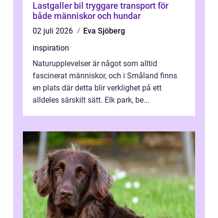
Lastgaller bil tryggare transport för
både människor och hundar
02 juli 2026
Eva Sjöberg
inspiration
Naturupplevelser är något som alltid
fascinerat människor, och i Småland finns
en plats där detta blir verklighet på ett
alldeles särskilt sätt. Elk park, be...