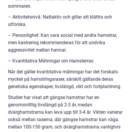
sommaren.
– Aktivitetsnivå: Nattaktiv och gillar att klättra och
utforska.
– Personlighet: Kan vara social med andra hamstrar,
men kastrering rekommenderas för att undvika
aggressivitet mellan hannar.
– Kvantitativa Mätningar om Hamsterras
När det gäller kvantitativa mätningar har det forskats
mycket på hamstringsraser, särskilt gällande deras
genetiska egenskaper, livslängd, vikt och fortplantning.
Studier har visat att gängse hamstrar har en
genomsnittlig livslängd på 2-3 år, medan
dvärghamstrarna kan leva upp till 3-4 år. Vikten varierar
också mellan raserna, där gängse hamstrar kan väga
mellan 100-150 gram, och dvärghamstrarna vanligtvis