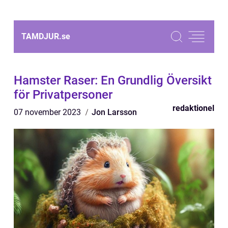
TAMDJUR.
se
Hamster Raser: En Grundlig Översikt
för Privatpersoner
redaktionel
07 november 2023
Jon Larsson