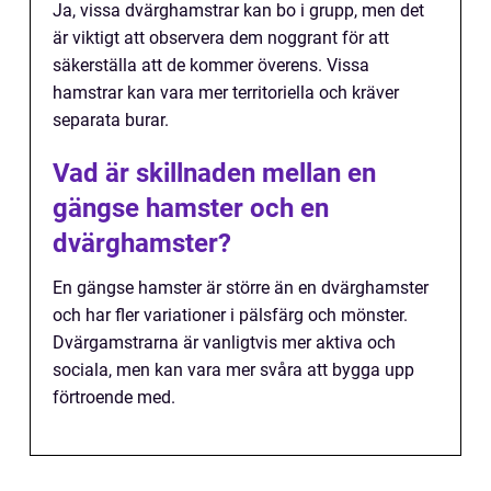
Ja, vissa dvärghamstrar kan bo i grupp, men det
är viktigt att observera dem noggrant för att
säkerställa att de kommer överens. Vissa
hamstrar kan vara mer territoriella och kräver
separata burar.
Vad är skillnaden mellan en
gängse hamster och en
dvärghamster?
En gängse hamster är större än en dvärghamster
och har fler variationer i pälsfärg och mönster.
Dvärgamstrarna är vanligtvis mer aktiva och
sociala, men kan vara mer svåra att bygga upp
förtroende med.