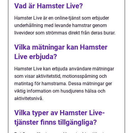
Vad är Hamster Live?
Hamster Live är en online-tjänst som erbjuder
underhållning med levande hamstrar genom
livevideor som strömmas direkt från deras burar.
Vilka mätningar kan Hamster
Live erbjuda?
Hamster Live kan erbjuda användare mätningar
som visar aktivitetstid, motionsspårning och
matintag för hamstrarna. Dessa mätningar ger
viktig information om husdjurens hälsa och
aktivitetsnivå.
Vilka typer av Hamster Live-
tjänster finns tillgängliga?