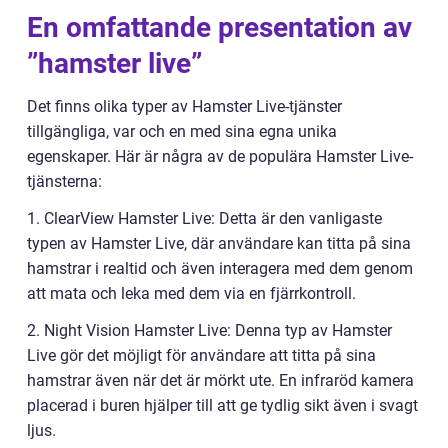
En omfattande presentation av
”hamster live”
Det finns olika typer av Hamster Live-tjänster
tillgängliga, var och en med sina egna unika
egenskaper. Här är några av de populära Hamster Live-
tjänsterna:
1. ClearView Hamster Live: Detta är den vanligaste
typen av Hamster Live, där användare kan titta på sina
hamstrar i realtid och även interagera med dem genom
att mata och leka med dem via en fjärrkontroll.
2. Night Vision Hamster Live: Denna typ av Hamster
Live gör det möjligt för användare att titta på sina
hamstrar även när det är mörkt ute. En infraröd kamera
placerad i buren hjälper till att ge tydlig sikt även i svagt
ljus.