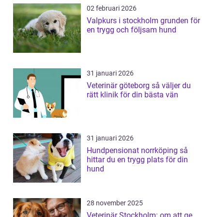
02 februari 2026
Valpkurs i stockholm grunden för
en trygg och följsam hund
31 januari 2026
Veterinär göteborg så väljer du
rätt klinik för din bästa vän
31 januari 2026
Hundpensionat norrköping så
hittar du en trygg plats för din
hund
28 november 2025
Veterinär Stockholm: om att ge