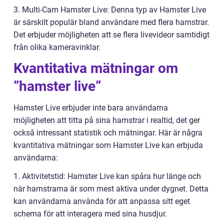
3. Multi-Cam Hamster Live: Denna typ av Hamster Live
är särskilt populär bland användare med flera hamstrar.
Det erbjuder möjligheten att se flera livevideor samtidigt
från olika kameravinklar.
Kvantitativa mätningar om
”hamster live”
Hamster Live erbjuder inte bara användarna
möjligheten att titta på sina hamstrar i realtid, det ger
också intressant statistik och mätningar. Här är några
kvantitativa mätningar som Hamster Live kan erbjuda
användarna:
1. Aktivitetstid: Hamster Live kan spåra hur länge och
när hamstrarna är som mest aktiva under dygnet. Detta
kan användarna använda för att anpassa sitt eget
schema för att interagera med sina husdjur.