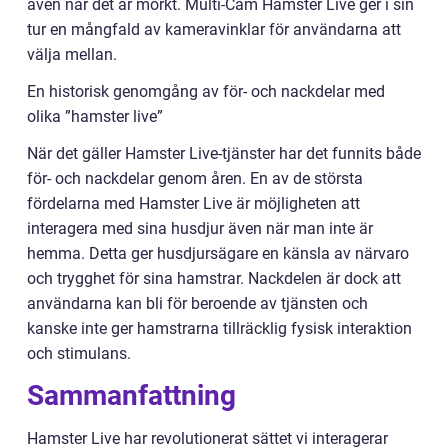
även när det är mörkt. Multi-Cam Hamster Live ger i sin
tur en mångfald av kameravinklar för användarna att
välja mellan.
En historisk genomgång av för- och nackdelar med
olika ”hamster live”
När det gäller Hamster Live-tjänster har det funnits både
för- och nackdelar genom åren. En av de största
fördelarna med Hamster Live är möjligheten att
interagera med sina husdjur även när man inte är
hemma. Detta ger husdjursägare en känsla av närvaro
och trygghet för sina hamstrar. Nackdelen är dock att
användarna kan bli för beroende av tjänsten och
kanske inte ger hamstrarna tillräcklig fysisk interaktion
och stimulans.
Sammanfattning
Hamster Live har revolutionerat sättet vi interagerar