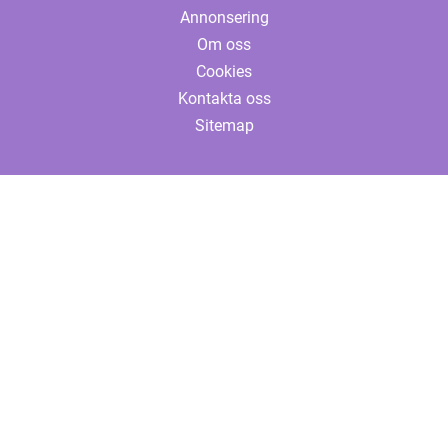
Annonsering
Om oss
Cookies
Kontakta oss
Sitemap