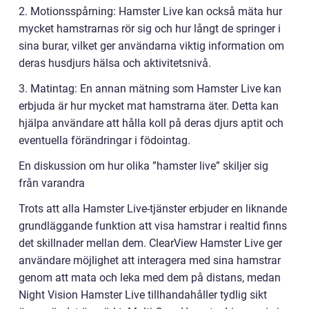
2. Motionsspårning: Hamster Live kan också mäta hur
mycket hamstrarnas rör sig och hur långt de springer i
sina burar, vilket ger användarna viktig information om
deras husdjurs hälsa och aktivitetsnivå.
3. Matintag: En annan mätning som Hamster Live kan
erbjuda är hur mycket mat hamstrarna äter. Detta kan
hjälpa användare att hålla koll på deras djurs aptit och
eventuella förändringar i födointag.
En diskussion om hur olika ”hamster live” skiljer sig
från varandra
Trots att alla Hamster Live-tjänster erbjuder en liknande
grundläggande funktion att visa hamstrar i realtid finns
det skillnader mellan dem. ClearView Hamster Live ger
användare möjlighet att interagera med sina hamstrar
genom att mata och leka med dem på distans, medan
Night Vision Hamster Live tillhandahåller tydlig sikt