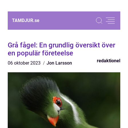
TAMDJUR.
se
Grå fågel: En grundlig översikt över
en populär företeelse
redaktionel
06 oktober 2023
Jon Larsson