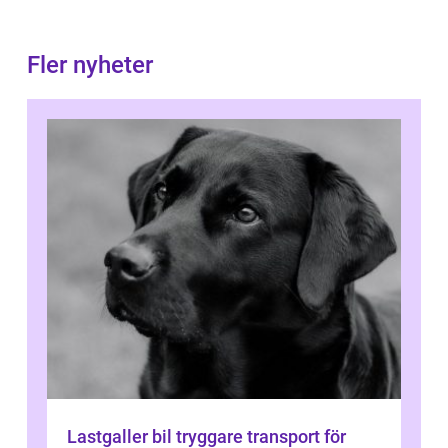
Fler nyheter
Lastgaller bil tryggare transport för