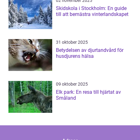
02 november 2025
Skidskola i Stockholm: En guide
till att bemästra vinterlandskapet
31 oktober 2025
Betydelsen av djurtandvård för
husdjurens hälsa
09 oktober 2025
Elk park: En resa till hjärtat av
Småland