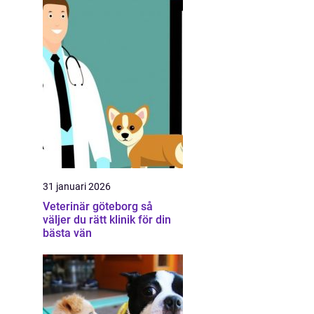
31 januari 2026
Veterinär göteborg så
väljer du rätt klinik för din
bästa vän