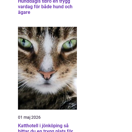
Hunddagis tibro en trygg
vardag för både hund och
ägare
01 maj 2026
Katthotell i jönköping så
hittar du en trygg plats för