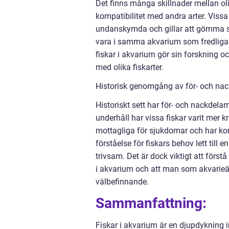
Det finns många skillnader mellan oli
kompatibilitet med andra arter. Vissa
undanskymda och gillar att gömma sig 
vara i samma akvarium som fredliga fi
fiskar i akvarium gör sin forskning 
med olika fiskarter.
Historisk genomgång av för- och nack
Historiskt sett har för- och nackdelar
underhåll har vissa fiskar varit mer k
mottagliga för sjukdomar och har kor
förståelse för fiskars behov lett til
trivsam. Det är dock viktigt att först
i akvarium och att man som akvarieäg
välbefinnande.
Sammanfattning:
Fiskar i akvarium är en djupdykning 