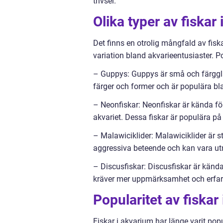
trivsel.
Olika typer av fiskar
Det finns en otrolig mångfald av fisk
variation bland akvarieentusiaster. Po
– Guppys: Guppys är små och färgglada
färger och former och är populära bl
– Neonfiskar: Neonfiskar är kända för
akvariet. Dessa fiskar är populära p
– Malawiciklider: Malawiciklider är s
aggressiva beteende och kan vara ut
– Discusfiskar: Discusfiskar är kända
kräver mer uppmärksamhet och erfar
Popularitet av fiskar
Fiskar i akvarium har länge varit pop