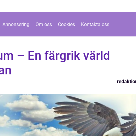
Annonsering
Om oss
Cookies
Kontakta oss
um – En färgrik värld
tan
redaktio