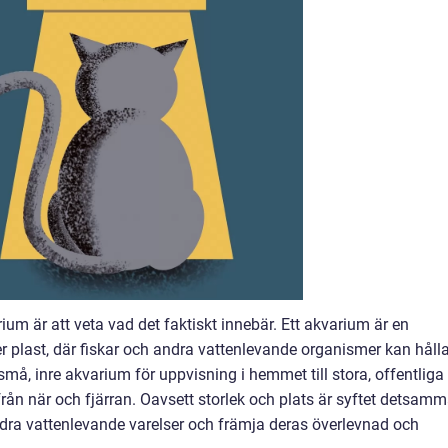
arium är att veta vad det faktiskt innebär. Ett akvarium är en
ler plast, där fiskar och andra vattenlevande organismer kan håll
små, inre akvarium för uppvisning i hemmet till stora, offentliga
 från när och fjärran. Oavsett storlek och plats är syftet detsam
andra vattenlevande varelser och främja deras överlevnad och