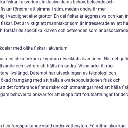
ka fiskar i akvarium, inklusive deras behov, beteende och
 fiskar föredrar att simma i stim, medan andra är mer
i växtlighet eller grottor. En del fiskar är aggressiva och kan i
skar. Det är viktigt att människor som är intresserade av att h
och förstår de specifika kraven och beteenden som är associerade
delar med olika fiskar i akvarium
na med olika fiskar i akvarium utvecklats över tiden. När det gäll
rävande och svårare att hålla än andra. Vissa arter är mer
tare livslängd. Däremot har utvecklingen av teknologi och
l en ökad framgång med att hålla akvariepopulationen frisk och
å att det fortfarande finns risker och utmaningar med att hålla fis
are behöver ta ansvar för att skapa rätt förutsättningar för der
in i en färgsprakande värld under vattenytan. Få människor kan