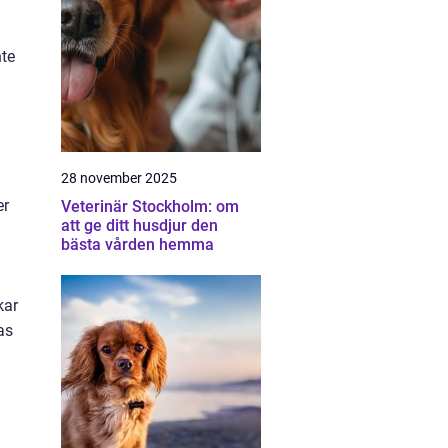
nte
a
28 november 2025
er
Veterinär Stockholm: om
att ge ditt husdjur den
bästa vården hemma
kar
as