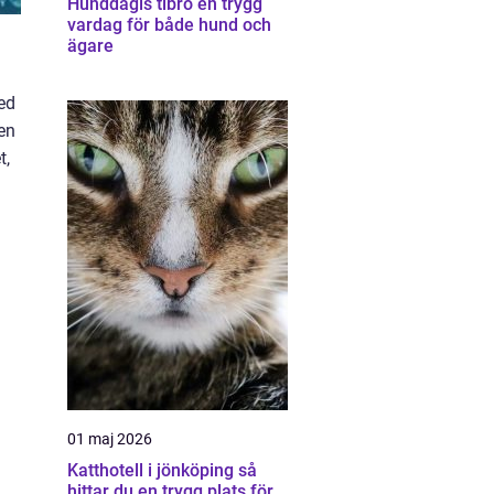
Hunddagis tibro en trygg
vardag för både hund och
ägare
med
en
t,
01 maj 2026
Katthotell i jönköping så
hittar du en trygg plats för