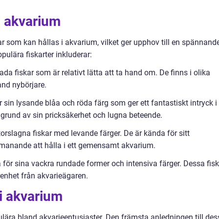
 i akvarium
ar som kan hållas i akvarium, vilket ger upphov till en spännand
pulära fiskarter inkluderar:
 fiskar som är relativt lätta att ta hand om. De finns i olika
and nybörjare.
 sin lysande blåa och röda färg som ger ett fantastiskt intryck i
å grund av sin pricksäkerhet och lugna beteende.
torslagna fiskar med levande färger. De är kända för sitt
manande att hålla i ett gemensamt akvarium.
 för sina vackra rundade former och intensiva färger. Dessa fisk
enhet från akvarieägaren.
 i akvarium
ulära bland akvarieentusiaster. Den främsta anledningen till des