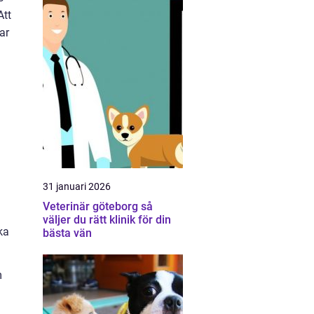
Att
ar
31 januari 2026
Veterinär göteborg så
väljer du rätt klinik för din
ka
bästa vän
m