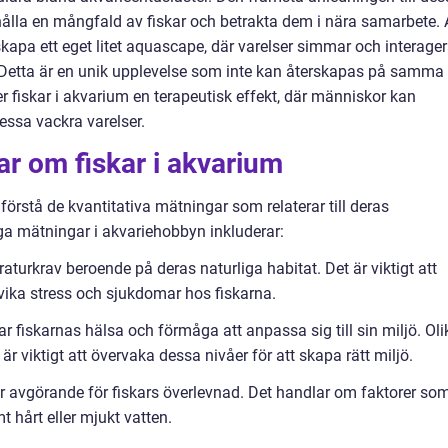
hålla en mångfald av fiskar och betrakta dem i nära samarbete. 
skapa ett eget litet aquascape, där varelser simmar och interager
Detta är en unik upplevelse som inte kan återskapas på samma
 fiskar i akvarium en terapeutisk effekt, där människor kan
dessa vackra varelser.
ar om fiskar i akvarium
t förstå de kvantitativa mätningar som relaterar till deras
iga mätningar i akvariehobbyn inkluderar:
aturkrav beroende på deras naturliga habitat. Det är viktigt att
dvika stress och sjukdomar hos fiskarna.
ar fiskarnas hälsa och förmåga att anpassa sig till sin miljö. Oli
är viktigt att övervaka dessa nivåer för att skapa rätt miljö.
 är avgörande för fiskars överlevnad. Det handlar om faktorer so
t hårt eller mjukt vatten.