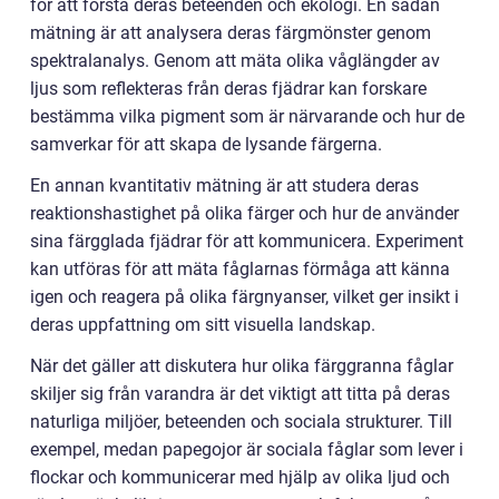
för att förstå deras beteenden och ekologi. En sådan
mätning är att analysera deras färgmönster genom
spektralanalys. Genom att mäta olika våglängder av
ljus som reflekteras från deras fjädrar kan forskare
bestämma vilka pigment som är närvarande och hur de
samverkar för att skapa de lysande färgerna.
En annan kvantitativ mätning är att studera deras
reaktionshastighet på olika färger och hur de använder
sina färgglada fjädrar för att kommunicera. Experiment
kan utföras för att mäta fåglarnas förmåga att känna
igen och reagera på olika färgnyanser, vilket ger insikt i
deras uppfattning om sitt visuella landskap.
När det gäller att diskutera hur olika färggranna fåglar
skiljer sig från varandra är det viktigt att titta på deras
naturliga miljöer, beteenden och sociala strukturer. Till
exempel, medan papegojor är sociala fåglar som lever i
flockar och kommunicerar med hjälp av olika ljud och