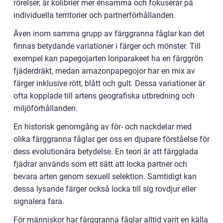
rörelser, är kolibrier mer ensamma och fokuserar på
individuella territorier och partnerförhållanden.
Även inom samma grupp av färggranna fåglar kan det
finnas betydande variationer i färger och mönster. Till
exempel kan papegojarten loriparakeet ha en färggrön
fjäderdräkt, medan amazonpapegojor har en mix av
färger inklusive rött, blått och gult. Dessa variationer är
ofta kopplade till artens geografiska utbredning och
miljöförhållanden.
En historisk genomgång av för- och nackdelar med
olika färggranna fåglar ger oss en djupare förståelse för
dess evolutionära betydelse. En teori är att färgglada
fjädrar används som ett sätt att locka partner och
bevara arten genom sexuell selektion. Samtidigt kan
dessa lysande färger också locka till sig rovdjur eller
signalera fara.
För människor har färggranna fåglar alltid varit en källa