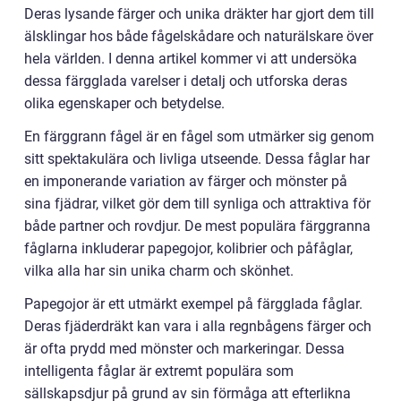
Deras lysande färger och unika dräkter har gjort dem till
älsklingar hos både fågelskådare och naturälskare över
hela världen. I denna artikel kommer vi att undersöka
dessa färgglada varelser i detalj och utforska deras
olika egenskaper och betydelse.
En färggrann fågel är en fågel som utmärker sig genom
sitt spektakulära och livliga utseende. Dessa fåglar har
en imponerande variation av färger och mönster på
sina fjädrar, vilket gör dem till synliga och attraktiva för
både partner och rovdjur. De mest populära färggranna
fåglarna inkluderar papegojor, kolibrier och påfåglar,
vilka alla har sin unika charm och skönhet.
Papegojor är ett utmärkt exempel på färgglada fåglar.
Deras fjäderdräkt kan vara i alla regnbågens färger och
är ofta prydd med mönster och markeringar. Dessa
intelligenta fåglar är extremt populära som
sällskapsdjur på grund av sin förmåga att efterlikna