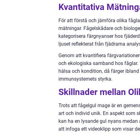
Kvantitativa Mätnin
För att förstå och jämföra olika fågla
mätningar. Fågelskådare och biologer
kategorisera färgnyanser hos fjäderd
ljuset reflekterat från fjädrarna ana
Genom att kvantifiera färgvariationen
och ekologiska samband hos fåglar. 
hälsa och kondition, då färger iblan
immunsystemets styrka.
Skillnader mellan Ol
Trots att fågelgul mage är en gemens
art och individ unik. En aspekt som ski
kan ha en lysande gul nyans medan a
att infoga ett videoklipp som visar 