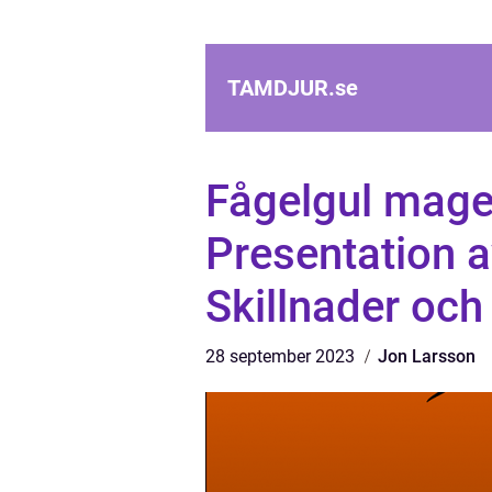
TAMDJUR.
se
Fågelgul mage:
Presentation a
Skillnader och
28 september 2023
Jon Larsson