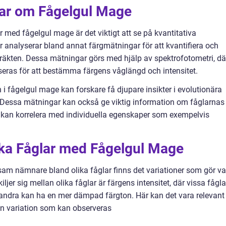
gar om Fågelgul Mage
r med fågelgul mage är det viktigt att se på kvantitativa
 analyserar bland annat färgmätningar för att kvantifiera och
räkten. Dessa mätningar görs med hjälp av spektrofotometri, dä
lyseras för att bestämma färgens våglängd och intensitet.
 i fågelgul mage kan forskare få djupare insikter i evolutionära
Dessa mätningar kan också ge viktig information om fåglarnas
d kan korrelera med individuella egenskaper som exempelvis
ika Fåglar med Fågelgul Mage
am nämnare bland olika fåglar finns det variationer som gör va
ljer sig mellan olika fåglar är färgens intensitet, där vissa fågla
ndra kan ha en mer dämpad färgton. Här kan det vara relevant
den variation som kan observeras