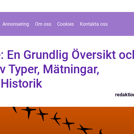
Annonsering
Om oss
Cookies
Kontakta oss
 En Grundlig Översikt oc
v Typer, Mätningar,
 Historik
redaktio