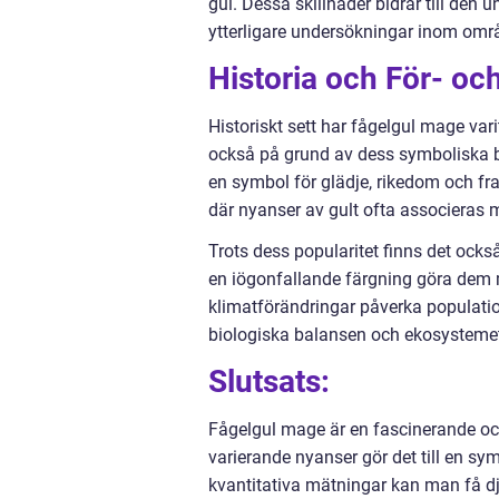
gul. Dessa skillnader bidrar till den 
ytterligare undersökningar inom omr
Historia och För- o
Historiskt sett har fågelgul mage var
också på grund av dess symboliska b
en symbol för glädje, rikedom och f
där nyanser av gult ofta associeras 
Trots dess popularitet finns det ock
en iögonfallande färgning göra dem 
klimatförändringar påverka population
biologiska balansen och ekosystemet
Slutsats:
Fågelgul mage är en fascinerande o
varierande nyanser gör det till en s
kvantitativa mätningar kan man få djup