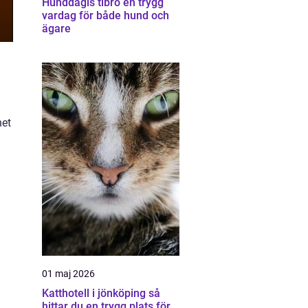
Hunddagis tibro en trygg
vardag för både hund och
ägare
het
01 maj 2026
Katthotell i jönköping så
hittar du en trygg plats för