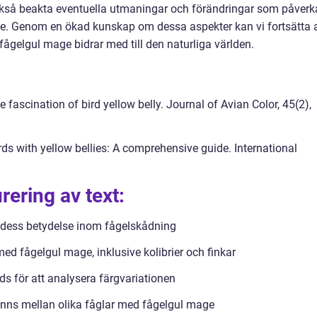
också beakta eventuella utmaningar och förändringar som påverk
e. Genom en ökad kunskap om dessa aspekter kan vi fortsätta a
ågelgul mage bidrar med till den naturliga världen.
e fascination of bird yellow belly. Journal of Avian Color, 45(2),
irds with yellow bellies: A comprehensive guide. International
rering av text:
h dess betydelse inom fågelskådning
med fågelgul mage, inklusive kolibrier och finkar
s för att analysera färgvariationen
inns mellan olika fåglar med fågelgul mage