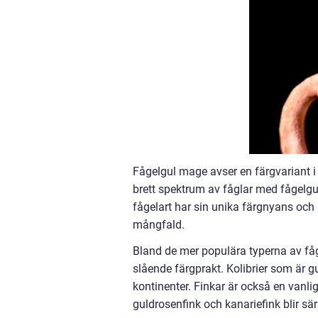
Fågelgul mage avser en färgvariant i 
brett spektrum av fåglar med fågelgul 
fågelart har sin unika färgnyans och m
mångfald.
Bland de mer populära typerna av fåg
slående färgprakt. Kolibrier som ä
kontinenter. Finkar är också en vanli
guldrosenfink och kanariefink blir sär