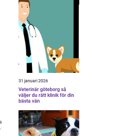
31 januari 2026
Veterinär göteborg så
väljer du rätt klinik för din
bästa vän
a
v