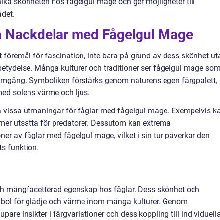
unika skönheten hos fågelgul mage och ger möjligheter till
ådet.
ch Nackdelar med Fågelgul Mage
it föremål för fascination, inte bara på grund av dess skönhet ut
etydelse. Många kulturer och traditioner ser fågelgul mage so
ramgång. Symboliken förstärks genom naturens egen färgpalett,
med solens värme och ljus.
så vissa utmaningar för fåglar med fågelgul mage. Exempelvis k
mer utsatta för predatorer. Dessutom kan extrema
er av fåglar med fågelgul mage, vilket i sin tur påverkar den
s funktion.
ch mångfacetterad egenskap hos fåglar. Dess skönhet och
ymbol för glädje och värme inom många kulturer. Genom
are insikter i färgvariationer och dess koppling till individuell