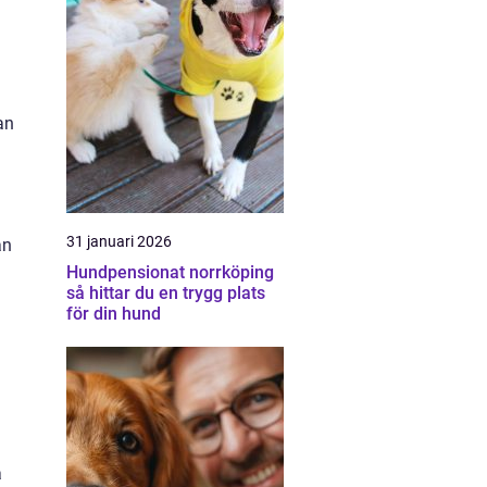
an
m
31 januari 2026
an
Hundpensionat norrköping
så hittar du en trygg plats
för din hund
a