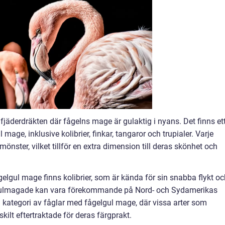
fjäderdräkten där fågelns mage är gulaktig i nyans. Det finns et
mage, inklusive kolibrier, finkar, tangaror och trupialer. Varje
önster, vilket tillför en extra dimension till deras skönhet och
elgul mage finns kolibrier, som är kända för sin snabba flykt oc
r gulmagade kan vara förekommande på Nord- och Sydamerikas
g kategori av fåglar med fågelgul mage, där vissa arter som
skilt eftertraktade för deras färgprakt.