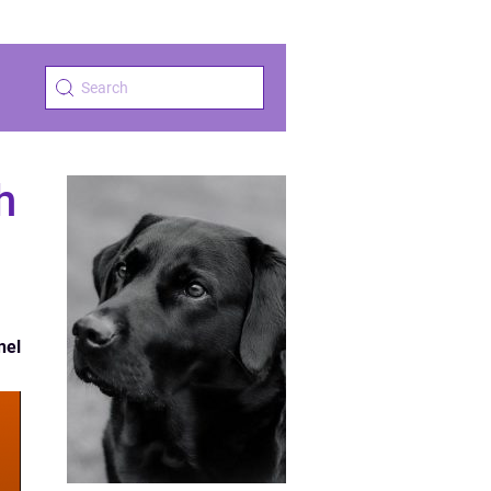
h
nel