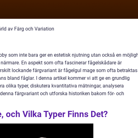
ld av Färg och Variation
bby som inte bara ger en estetisk njutning utan också en möjlig
 närmare. En aspekt som ofta fascinerar fågelskådare är
ärskilt lockande färgvariant är fågelgul mage som ofta betraktas
s bland fåglar. I denna artikel kommer vi att ge en grundlig
ra olika typer, diskutera kvantitativa mätningar, analysera
 denna färgvariant och utforska historiken bakom för- och
, och Vilka Typer Finns Det?