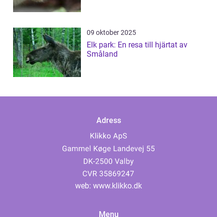
09 oktober 2025
Elk park: En resa till hjärtat av
Småland
Adress
web:
www.klikko.dk
Menu