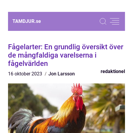
TAMDJUR.
se
Fågelarter: En grundlig översikt över
de mångfaldiga varelserna i
fågelvärlden
redaktionel
16 oktober 2023
Jon Larsson