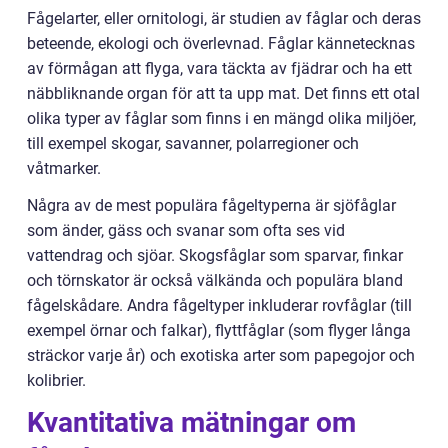
Fågelarter, eller ornitologi, är studien av fåglar och deras
beteende, ekologi och överlevnad. Fåglar kännetecknas
av förmågan att flyga, vara täckta av fjädrar och ha ett
näbbliknande organ för att ta upp mat. Det finns ett otal
olika typer av fåglar som finns i en mängd olika miljöer,
till exempel skogar, savanner, polarregioner och
våtmarker.
Några av de mest populära fågeltyperna är sjöfåglar
som änder, gäss och svanar som ofta ses vid
vattendrag och sjöar. Skogsfåglar som sparvar, finkar
och törnskator är också välkända och populära bland
fågelskådare. Andra fågeltyper inkluderar rovfåglar (till
exempel örnar och falkar), flyttfåglar (som flyger långa
sträckor varje år) och exotiska arter som papegojor och
kolibrier.
Kvantitativa mätningar om