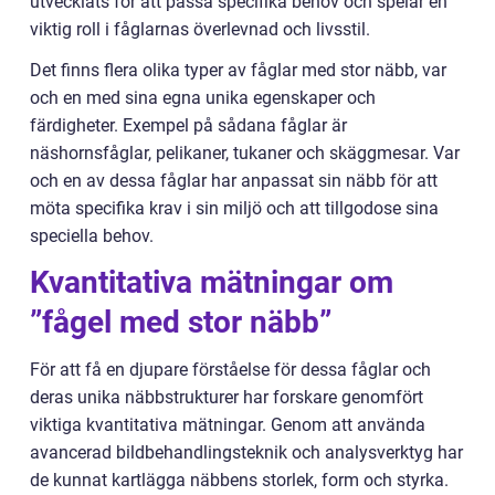
utvecklats för att passa specifika behov och spelar en
viktig roll i fåglarnas överlevnad och livsstil.
Det finns flera olika typer av fåglar med stor näbb, var
och en med sina egna unika egenskaper och
färdigheter. Exempel på sådana fåglar är
näshornsfåglar, pelikaner, tukaner och skäggmesar. Var
och en av dessa fåglar har anpassat sin näbb för att
möta specifika krav i sin miljö och att tillgodose sina
speciella behov.
Kvantitativa mätningar om
”fågel med stor näbb”
För att få en djupare förståelse för dessa fåglar och
deras unika näbbstrukturer har forskare genomfört
viktiga kvantitativa mätningar. Genom att använda
avancerad bildbehandlingsteknik och analysverktyg har
de kunnat kartlägga näbbens storlek, form och styrka.