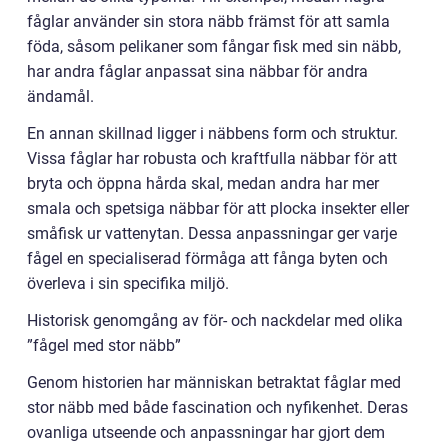
fåglar använder sin stora näbb främst för att samla
föda, såsom pelikaner som fångar fisk med sin näbb,
har andra fåglar anpassat sina näbbar för andra
ändamål.
En annan skillnad ligger i näbbens form och struktur.
Vissa fåglar har robusta och kraftfulla näbbar för att
bryta och öppna hårda skal, medan andra har mer
smala och spetsiga näbbar för att plocka insekter eller
småfisk ur vattenytan. Dessa anpassningar ger varje
fågel en specialiserad förmåga att fånga byten och
överleva i sin specifika miljö.
Historisk genomgång av för- och nackdelar med olika
”fågel med stor näbb”
Genom historien har människan betraktat fåglar med
stor näbb med både fascination och nyfikenhet. Deras
ovanliga utseende och anpassningar har gjort dem