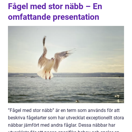
Fågel med stor näbb – En
omfattande presentation
”Fågel med stor näbb” är en term som används för att
beskriva fågelarter som har utvecklat exceptionellt stora
näbbar jämfört med andra fåglar. Dessa näbbar har