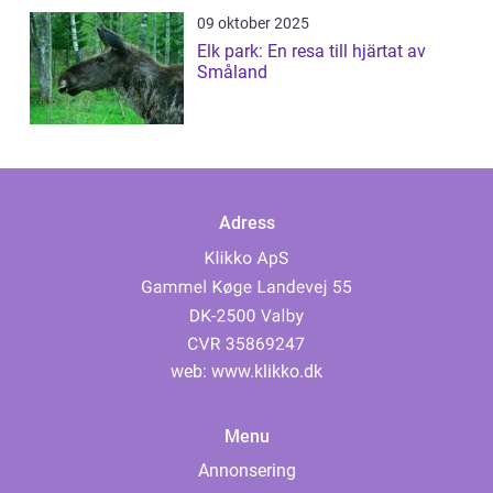
09 oktober 2025
Elk park: En resa till hjärtat av
Småland
Adress
web:
www.klikko.dk
Menu
Annonsering