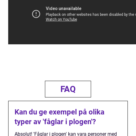
FAQ
Kan du ge exempel på olika
typer av 'fåglar i plogen'?
Absolut! 'Fåglar i plogen' kan vara personer med