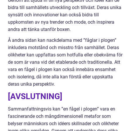
Genom att bjuda in till nya perspektiv och idéer kan de
bidra till samhällets utveckling och tillväxt. Deras unika
synsätt och innovationer kan också bidra till
uppkomsten av nya trender och mode, och inspirera
andra att tänka utanför boxen.
Å andra sidan kan nackdelarna med ”fåglar i plogen”
inkludera motstånd och misstro från samhället. Deras
olikheter kan uppfattas som hotfulla eller obekväma för
de som är vana vid det etablerade och traditionella. Att
vara en fågel i plogen kan också innebära ensamhet
och isolering, då inte alla kan förstå eller uppskatta
deras unika perspektiv.
[AVSLUTNING]
Sammanfattningsvis kan ”en fågel i plogen” vara en
fascinerande och mångdimensionell metafor som
belyser människors och idéers skillnader och olikheter
inom olika områden. Genom att undersöka dess olika