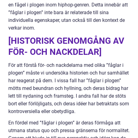
en fågel i plogen inom hiphop-genren. Detta innebär att
”fåglar i plogen” inte bara är relaterade till sina
individuella egenskaper, utan också till den kontext de
verkar inom.
[HISTORISK GENOMGÅNG AV
FÖR- OCH NACKDELAR]
För att förstå för- och nackdelarna med olika ”fåglar i
plogen” måste vi undersöka historien och hur samhället
har reagerat på dem. I vissa fall har ”fåglar i plogen”
mötts med beundran och hyllning, och deras bidrag har
lett till nydaning och framsteg. I andra fall har de stöts
bort eller förlöjligats, och deras idéer har betraktats som
kontroversiella eller obetydliga.
En fördel med ”fåglar i plogen” är deras förmåga att
utmana status quo och pressa gränserna för normalitet.