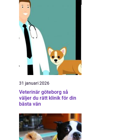
31 januari 2026
Veterinär göteborg så
väljer du rätt klinik för din
bästa vän