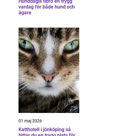
Hunddagis tibro en trygg
vardag för både hund och
ägare
01 maj 2026
Katthotell i jönköping så
hittar du en trygg plats för