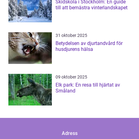
Skidskola i Stockholm: En guide
till att bemästra vinterlandskapet
31 oktober 2025
Betydelsen av djurtandvård för
husdjurens hälsa
09 oktober 2025
Elk park: En resa till hjärtat av
Småland
Adress