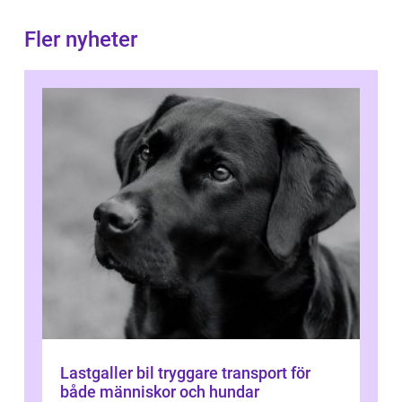
Fler nyheter
Lastgaller bil tryggare transport för
både människor och hundar