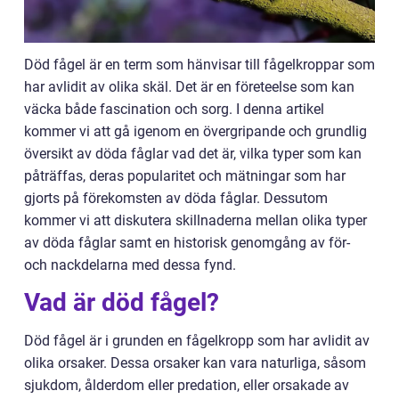
Död fågel är en term som hänvisar till fågelkroppar som
har avlidit av olika skäl. Det är en företeelse som kan
väcka både fascination och sorg. I denna artikel
kommer vi att gå igenom en övergripande och grundlig
översikt av döda fåglar vad det är, vilka typer som kan
påträffas, deras popularitet och mätningar som har
gjorts på förekomsten av döda fåglar. Dessutom
kommer vi att diskutera skillnaderna mellan olika typer
av döda fåglar samt en historisk genomgång av för-
och nackdelarna med dessa fynd.
Vad är död fågel?
Död fågel är i grunden en fågelkropp som har avlidit av
olika orsaker. Dessa orsaker kan vara naturliga, såsom
sjukdom, ålderdom eller predation, eller orsakade av