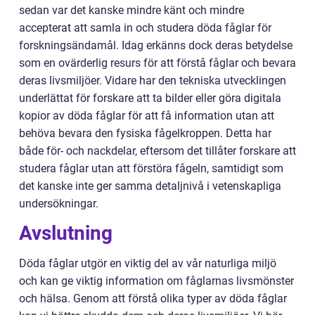
sedan var det kanske mindre känt och mindre
accepterat att samla in och studera döda fåglar för
forskningsändamål. Idag erkänns dock deras betydelse
som en ovärderlig resurs för att förstå fåglar och bevara
deras livsmiljöer. Vidare har den tekniska utvecklingen
underlättat för forskare att ta bilder eller göra digitala
kopior av döda fåglar för att få information utan att
behöva bevara den fysiska fågelkroppen. Detta har
både för- och nackdelar, eftersom det tillåter forskare att
studera fåglar utan att förstöra fågeln, samtidigt som
det kanske inte ger samma detaljnivå i vetenskapliga
undersökningar.
Avslutning
Döda fåglar utgör en viktig del av vår naturliga miljö
och kan ge viktig information om fåglarnas livsmönster
och hälsa. Genom att förstå olika typer av döda fåglar