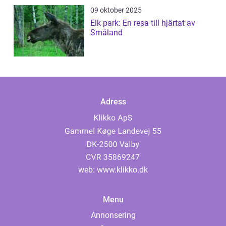
09 oktober 2025
Elk park: En resa till hjärtat av
Småland
Adress
web:
www.klikko.dk
Menu
Annonsering