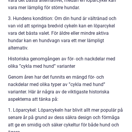
vara det bästa alternativet, medan en löparcykel kan
vara mer lämplig för större hundar.
3. Hundens kondition: Om din hund är vältränad och
van vid att springa bredvid cykeln kan en löparcykel
vara det bästa valet. För äldre eller mindre aktiva
hundar kan en hundvagn vara ett mer lämpligt
alternativ.
Historiska genomgången av för- och nackdelar med
olika ”cykla med hund” varianter
Genom åren har det funnits en mängd för- och
nackdelar med olika typer av ”cykla med hund”
varianter. Här är några av de viktigaste historiska
aspekterna att tänka på:
1. Löparcykel: Löparcykeln har blivit allt mer populär på
senare år på grund av dess säkra design och förmåga
att ge en smidig och säker cykeltur för både hund och