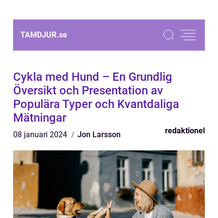
TAMDJUR.
se
Cykla med Hund – En Grundlig
Översikt och Presentation av
Populära Typer och Kvantdaliga
Mätningar
redaktionel
08 januari 2024
Jon Larsson