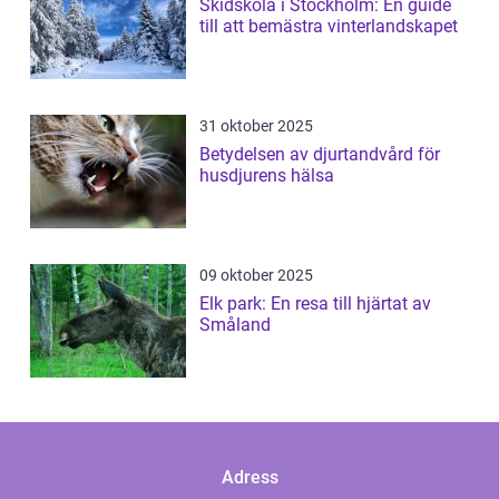
Skidskola i Stockholm: En guide
till att bemästra vinterlandskapet
31 oktober 2025
Betydelsen av djurtandvård för
husdjurens hälsa
09 oktober 2025
Elk park: En resa till hjärtat av
Småland
Adress