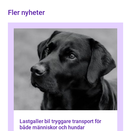
Fler nyheter
Lastgaller bil tryggare transport för
både människor och hundar