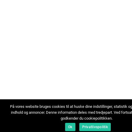
På vores website bruges cookies til at huske dine indstillinger, statistik o
indhold og annoncer. Denne information deles med tredjepart. Ved fortsa
godkender du cookiepolitikken.
Ok
Privatlivspolitik