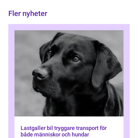
Fler nyheter
Lastgaller bil tryggare transport för
både människor och hundar