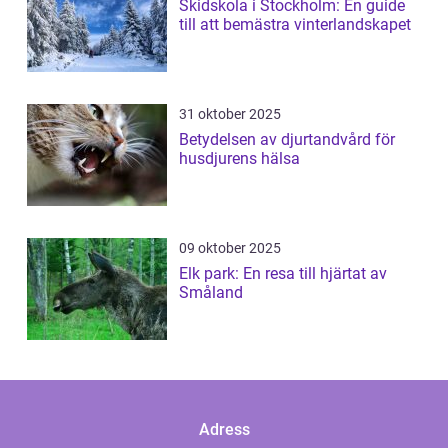
Skidskola i Stockholm: En guide
till att bemästra vinterlandskapet
31 oktober 2025
Betydelsen av djurtandvård för
husdjurens hälsa
09 oktober 2025
Elk park: En resa till hjärtat av
Småland
Adress