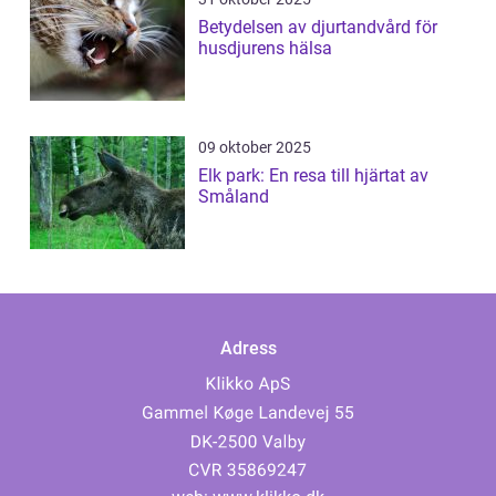
Betydelsen av djurtandvård för
husdjurens hälsa
09 oktober 2025
Elk park: En resa till hjärtat av
Småland
Adress