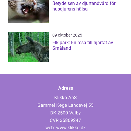
Betydelsen av djurtandvård för
husdjurens hälsa
09 oktober 2025
Elk park: En resa till hjärtat av
Småland
Adress
web:
www.klikko.dk