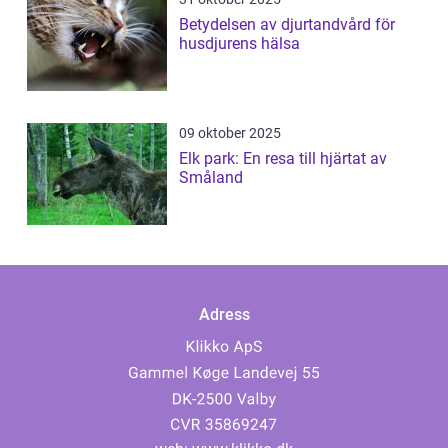
Betydelsen av djurtandvård för
husdjurens hälsa
09 oktober 2025
Elk park: En resa till hjärtat av
Småland
Adress