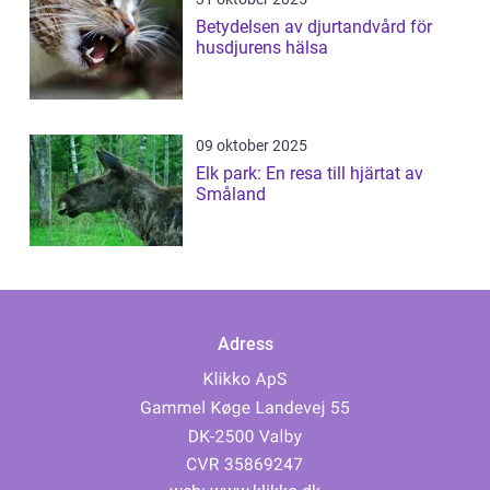
Betydelsen av djurtandvård för
husdjurens hälsa
09 oktober 2025
Elk park: En resa till hjärtat av
Småland
Adress