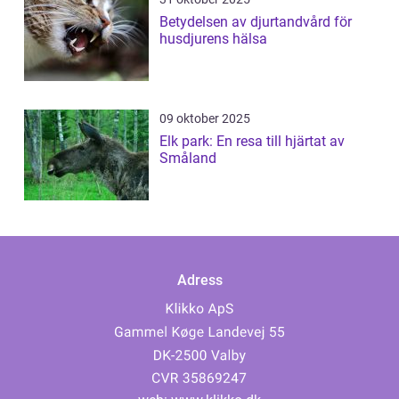
Betydelsen av djurtandvård för
husdjurens hälsa
09 oktober 2025
Elk park: En resa till hjärtat av
Småland
Adress