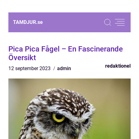
TAMDJUR.
se
Pica Pica Fågel – En Fascinerande
Översikt
redaktionel
12 september 2023
admin