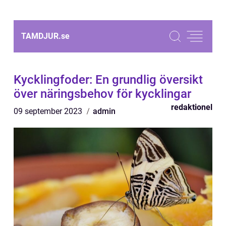
TAMDJUR.
se
Kycklingfoder: En grundlig översikt
över näringsbehov för kycklingar
redaktionel
09 september 2023
admin