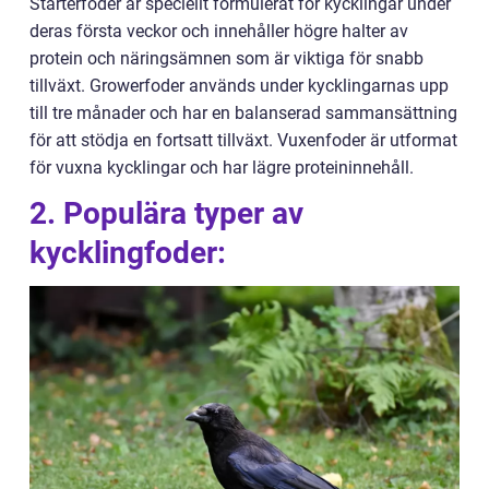
Starterfoder är speciellt formulerat för kycklingar under
deras första veckor och innehåller högre halter av
protein och näringsämnen som är viktiga för snabb
tillväxt. Growerfoder används under kycklingarnas upp
till tre månader och har en balanserad sammansättning
för att stödja en fortsatt tillväxt. Vuxenfoder är utformat
för vuxna kycklingar och har lägre proteininnehåll.
2. Populära typer av
kycklingfoder: