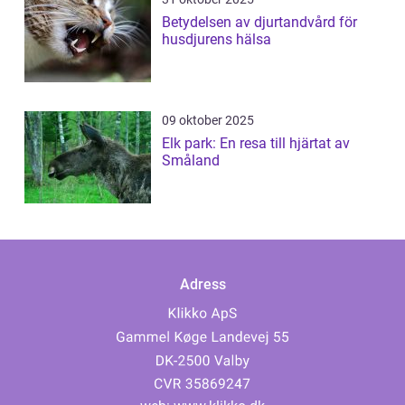
Betydelsen av djurtandvård för
husdjurens hälsa
09 oktober 2025
Elk park: En resa till hjärtat av
Småland
Adress