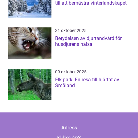
till att bemästra vinterlandskapet
31 oktober 2025
Betydelsen av djurtandvård för
husdjurens hälsa
09 oktober 2025
Elk park: En resa till hjärtat av
Småland
Adress