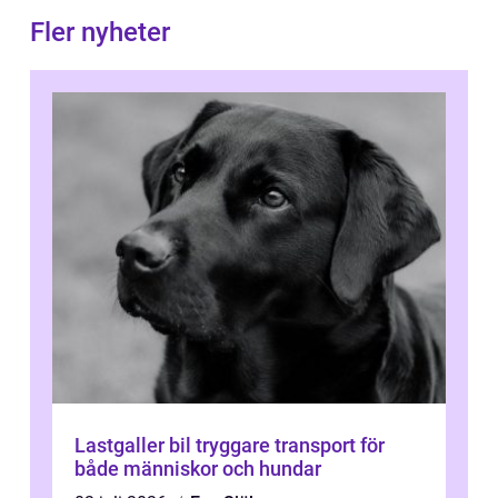
Fler nyheter
Lastgaller bil tryggare transport för
både människor och hundar