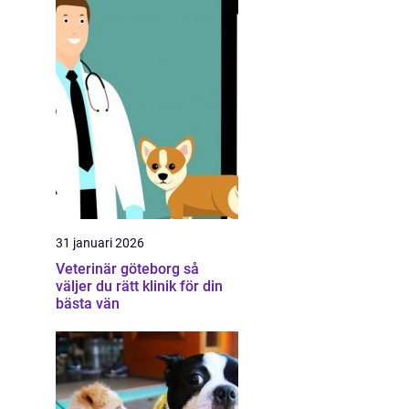
31 januari 2026
Veterinär göteborg så
väljer du rätt klinik för din
bästa vän