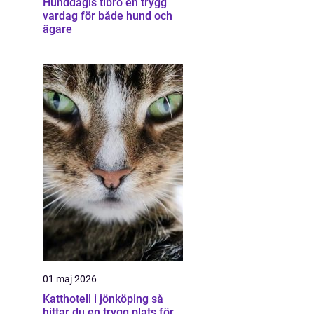
Hunddagis tibro en trygg
vardag för både hund och
ägare
01 maj 2026
Katthotell i jönköping så
hittar du en trygg plats för