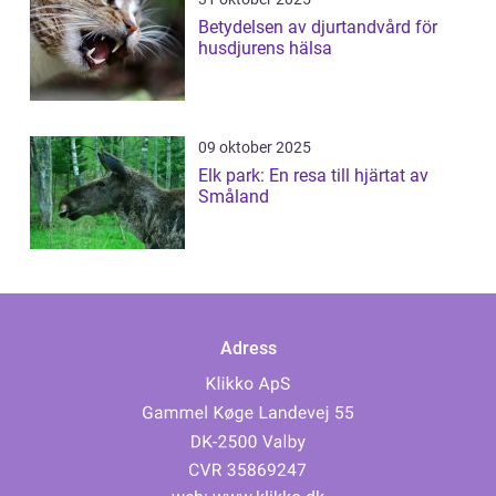
Betydelsen av djurtandvård för
husdjurens hälsa
09 oktober 2025
Elk park: En resa till hjärtat av
Småland
Adress