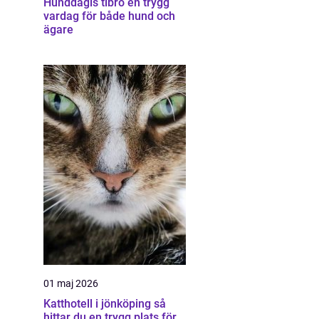
Hunddagis tibro en trygg
vardag för både hund och
ägare
01 maj 2026
Katthotell i jönköping så
hittar du en trygg plats för