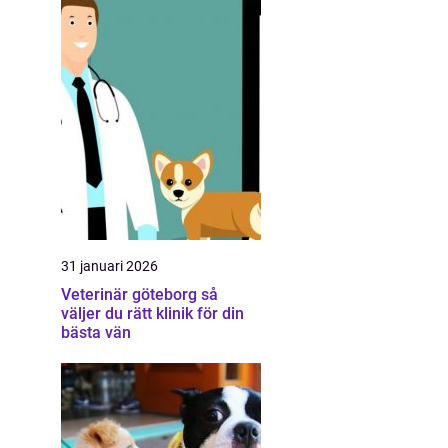
31 januari 2026
Veterinär göteborg så
väljer du rätt klinik för din
bästa vän