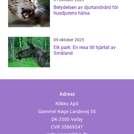
Betydelsen av djurtandvård för
husdjurens hälsa
09 oktober 2025
Elk park: En resa till hjärtat av
Småland
Adress