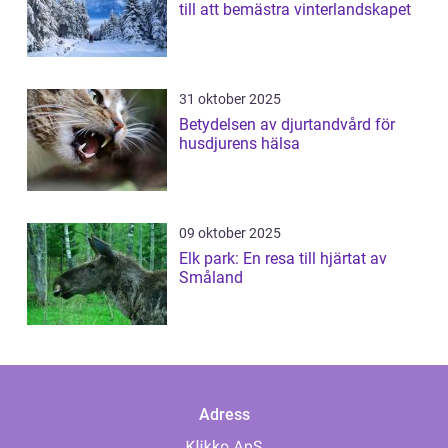
till att bemästra vinterlandskapet
31 oktober 2025
Betydelsen av djurtandvård för
husdjurens hälsa
09 oktober 2025
Elk park: En resa till hjärtat av
Småland
Adress