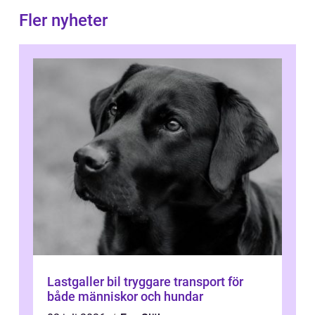
Fler nyheter
Lastgaller bil tryggare transport för
både människor och hundar