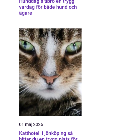
Hunddagis tibro en trygg
vardag för både hund och
ägare
01 maj 2026
Katthotell i jönköping så
hittar du en trygg plats för