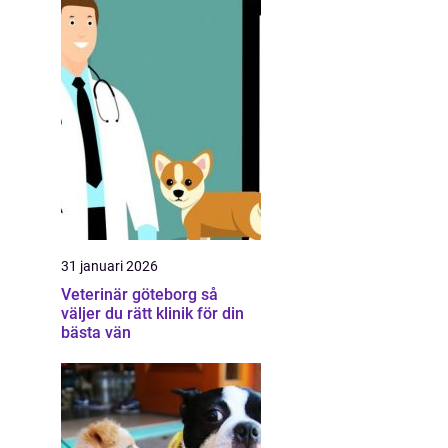
31 januari 2026
Veterinär göteborg så
väljer du rätt klinik för din
bästa vän