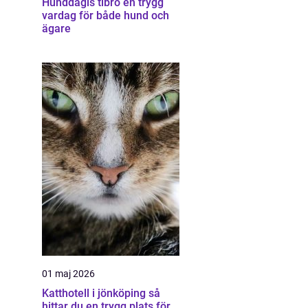
Hunddagis tibro en trygg
vardag för både hund och
ägare
01 maj 2026
Katthotell i jönköping så
hittar du en trygg plats för