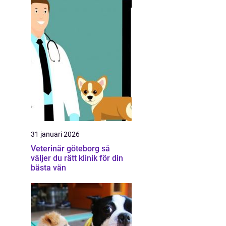
31 januari 2026
Veterinär göteborg så
väljer du rätt klinik för din
bästa vän